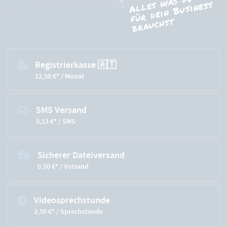
Alles was du
für dein Business
brauchst
Zusätzliche Produkte
Registrierkasse 🇦🇹
12,50 €* / Monat
SMS Versand
0,13 €* / SMS
Sicherer Dateiversand
0,50 €* / Versand
Videosprechstunde
2,50 €* / Sprechstunde