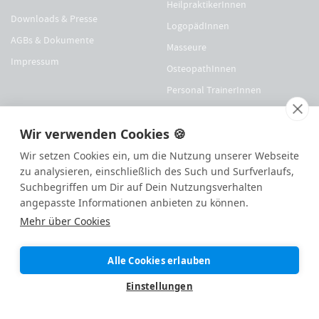
HeilpraktikerInnen
Downloads & Presse
LogopädInnen
AGBs & Dokumente
Masseure
Impressum
OsteopathInnen
Personal TrainerInnen
So erreichst Du uns
PhysiotherapeutInnen
Wir verwenden Cookies 🍪
Podologen
info@appointmed.com
PsychotherapeutInnen
Wir setzen Cookies ein, um die Nutzung unserer Webseite
Support-Chat öffnen
zu analysieren, einschließlich des Such und Surfverlaufs,
Suchbegriffen um Dir auf Dein Nutzungsverhalten
Sonderangebote
angepasste Informationen anbieten zu können.
Mehr über Cookies
Für Physio Austria Mitglieder
Für logopädieaustria Mitglieder
Alle Cookies erlauben
Für OEGO Mitglieder
Einstellungen
Für VDOE Mitglieder