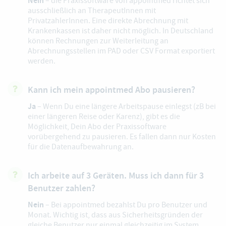
Nein
– die Praxissoftware von appointmed richtet sich
ausschließlich an TherapeutInnen mit
PrivatzahlerInnen. Eine direkte Abrechnung mit
Krankenkassen ist daher nicht möglich. In Deutschland
können Rechnungen zur Weiterleitung an
Abrechnungsstellen im PAD oder CSV Format exportiert
werden.
Kann ich mein appointmed Abo pausieren?
Ja
– Wenn Du eine längere Arbeitspause einlegst (zB bei
einer längeren Reise oder Karenz), gibt es die
Möglichkeit, Dein Abo der Praxissoftware
vorübergehend zu pausieren. Es fallen dann nur Kosten
für die Datenaufbewahrung an.
Ich arbeite auf 3 Geräten. Muss ich dann für 3
Benutzer zahlen?
Nein
– Bei appointmed bezahlst Du pro Benutzer und
Monat. Wichtig ist, dass aus Sicherheitsgründen der
gleiche Benutzer nur einmal gleichzeitig im System