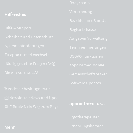
Bodycharts
Verrechnung
Hilfreiches
Bezahlen mit SumUp
Hilfe & Support
Registrierkasse
Sicherheit und Datenschutz
Aufgaben Verwaltung
Systemanforderungen
Terminerinnerungen
Zu appointmed wechseln
DSGVO Funktionen
Häufig gestellte Fragen (FAQ)
appointmed Mobile
Die Antwort ist: JA!
Gemeinschaftspraxen
Software Updates
🎙 Podcast: hashtagPRAXIS
📨 Newsletter: News und Updates
appointmed für...
📘 E-Book: Mein Weg zum Physiotherapeuten
Ergotherapeuten
Ernährungsberater
Mehr