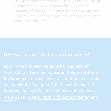
Ja
– appointmed bietet eine intuitive Einführung mit
ausführlichen Video-Tutorials für alle Bereiche.
Zusätzlich findest Du alle Infos in unserem Support-
Center. Auch unser Support-Team steht Dir per Chat
oder E-Mail zur Seite.
DIE Software für TherapeutInnen!
appointmed ist Dein verlässlicher Begleiter im
Termine
Kalender
Dokumentation
Arbeitsalltag.
,
,
,
Rechnungen
und viele weitere Funktionen mit Fokus
1-A-
auf Mobilität, Privatsphäre, Datenschutz und
Support
. Weniger Zeit für Administration bedeutet
mehr Zeit für Deine Praxis und Deine PatientInnen!