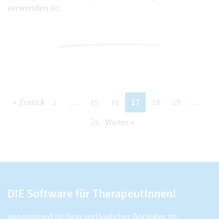
verwenden ist.
17
« Zurück
1
…
15
16
18
19
…
25
Weiter »
DIE Software für TherapeutInnen!
appointmed ist Dein verlässlicher Begleiter im