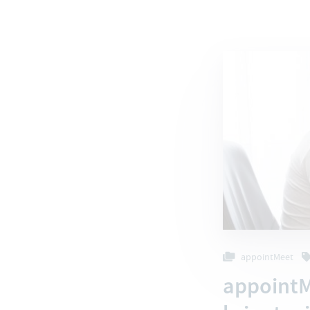
appointMeet
appointM