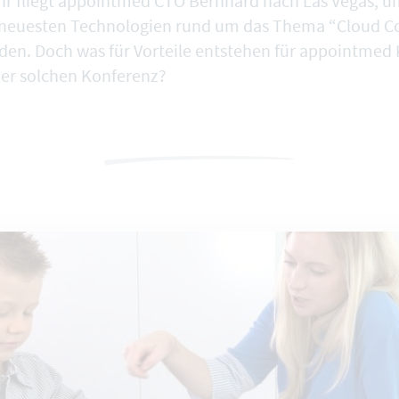
hr fliegt appointmed CTO Bernhard nach Las Vegas, um
e neuesten Technologien rund um das Thema “Cloud 
rden. Doch was für Vorteile entstehen für appointme
er solchen Konferenz?