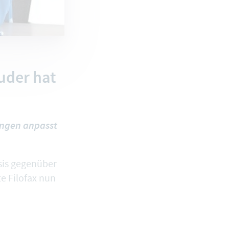
uder hat
ungen anpasst
sis gegenüber
e Filofax nun