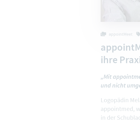
appointMeet
appointM
ihre Prax
„Mit appointm
und nicht umge
Logopädin Mela
appointmed, wi
in der Schublad