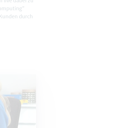
 live dabei zu
Computing”
d Kunden durch