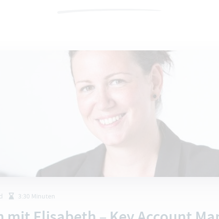
d
3:30 Minuten
n mit Elisabeth – Key Account Ma