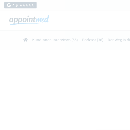
4.9 ⭐️⭐️⭐️⭐️⭐️
KundInnen Interviews
(55)
Podcast
(36)
Der Weg in d