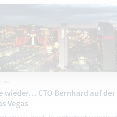
inuten
re wieder… CTO Bernhard auf der 
as Vegas