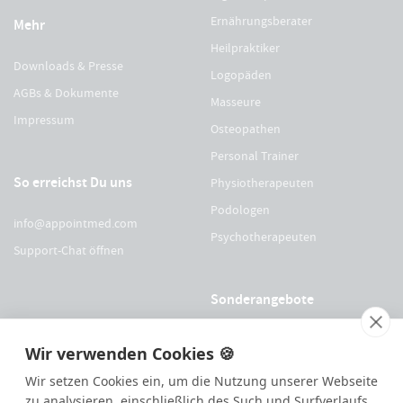
Ernährungsberater
Mehr
Heilpraktiker
Downloads & Presse
Logopäden
AGBs & Dokumente
Masseure
Impressum
Osteopathen
Personal Trainer
So erreichst Du uns
Physiotherapeuten
Podologen
info@appointmed.com
Psychotherapeuten
Support-Chat öffnen
Sonderangebote
Für Physio Austria Mitglieder
Wir verwenden Cookies 🍪
Für logopädieaustria Mitglieder
Wir setzen Cookies ein, um die Nutzung unserer Webseite
Für OEGO Mitglieder
zu analysieren, einschließlich des Such und Surfverlaufs,