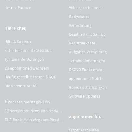
Unsere Partner
Videosprechstunde
Bodycharts
Verrechnung
Hilfreiches
Bezahlen mit SumUp
Hilfe & Support
Registrierkasse
Sicherheit und Datenschutz
Aufgaben Verwaltung
Systemanforderungen
Terminerinnerungen
Zu appointmed wechseln
DSGVO Funktionen
Häufig gestellte Fragen (FAQ)
appointmed Mobile
Die Antwort ist: JA!
Gemeinschaftspraxen
Software Updates
🎙 Podcast: hashtagPRAXIS
📨 Newsletter: News und Updates
appointmed für...
📘 E-Book: Mein Weg zum Physiotherapeuten
Ergotherapeuten