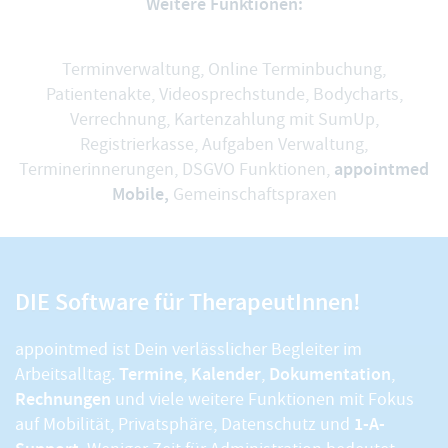
Weitere Funktionen:
Terminverwaltung
,
Online Terminbuchung
,
Patientenakte
,
Videosprechstunde
,
Bodycharts
,
Verrechnung
,
Kartenzahlung mit SumUp
,
Registrierkasse
,
Aufgaben Verwaltung
,
appointmed
Terminerinnerungen
,
DSGVO Funktionen
,
Mobile,
Gemeinschaftspraxen
DIE Software für TherapeutInnen!
appointmed ist Dein verlässlicher Begleiter im
Termine
Kalender
Dokumentation
Arbeitsalltag.
,
,
,
Rechnungen
und viele weitere Funktionen mit Fokus
1-A-
auf Mobilität, Privatsphäre, Datenschutz und