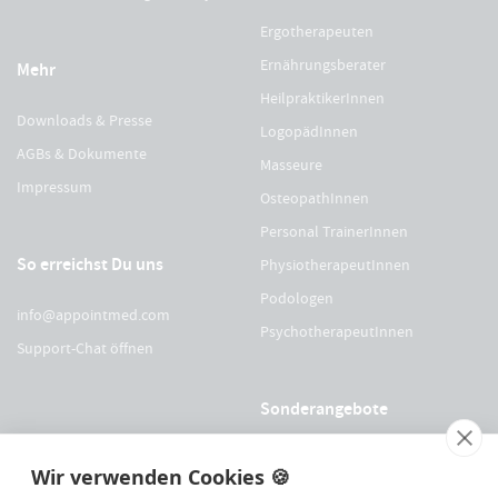
Ergotherapeuten
Ernährungsberater
Mehr
HeilpraktikerInnen
Downloads & Presse
LogopädInnen
AGBs & Dokumente
Masseure
Impressum
OsteopathInnen
Personal TrainerInnen
So erreichst Du uns
PhysiotherapeutInnen
Podologen
info@appointmed.com
PsychotherapeutInnen
Support-Chat öffnen
Sonderangebote
Für Physio Austria Mitglieder
Wir verwenden Cookies 🍪
Für logopädieaustria Mitglieder