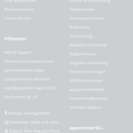
Über appointmed
Online Terminbuchung
Kundenstimmen
Patientenakte
Unsere Partner
Videosprechstunde
Bodycharts
Verrechnung
Hilfreiches
Bezahlen mit SumUp
Hilfe & Support
Registrierkasse
Sicherheit und Datenschutz
Aufgaben Verwaltung
Systemanforderungen
Terminerinnerungen
Zu appointmed wechseln
DSGVO Funktionen
Häufig gestellte Fragen (FAQ)
appointmed Mobile
Die Antwort ist: JA!
Gemeinschaftspraxen
Software Updates
🎙 Podcast: hashtagPRAXIS
📨 Newsletter: News und Updates
appointmed für...
📘 E-Book: Mein Weg zum Physiotherapeuten