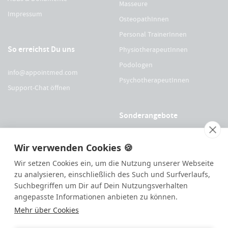
Masseure
Impressum
OsteopathInnen
Personal TrainerInnen
So erreichst Du uns
PhysiotherapeutInnen
Podologen
info@appointmed.com
PsychotherapeutInnen
Support-Chat öffnen
Sonderangebote
Für Physio Austria Mitglieder
Wir verwenden Cookies 🍪
Für logopädieaustria Mitglieder
Wir setzen Cookies ein, um die Nutzung unserer Webseite
Für OEGO Mitglieder
zu analysieren, einschließlich des Such und Surfverlaufs,
Für VDOE Mitglieder
Suchbegriffen um Dir auf Dein Nutzungsverhalten
angepasste Informationen anbieten zu können.
Mehr über Cookies
144
Bewertungen auf ProvenExpert.com