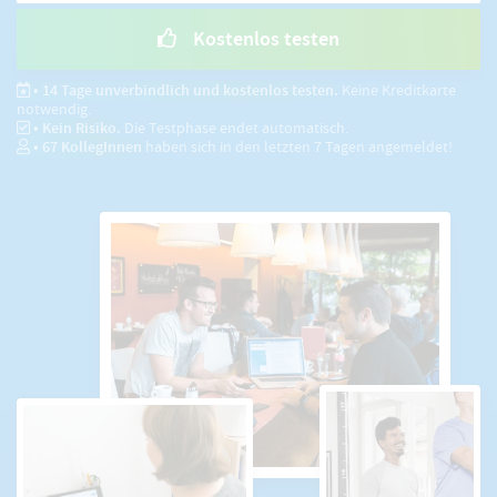
Kostenlos testen
• 14 Tage unverbindlich und kostenlos testen.
Keine Kreditkarte
notwendig.
• Kein Risiko.
Die Testphase endet automatisch.
•
67
KollegInnen
haben sich in den letzten 7 Tagen angemeldet!