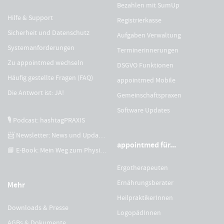
Bezahlen mit SumUp
Hilfe & Support
Registrierkasse
Sicherheit und Datenschutz
Aufgaben Verwaltung
Systemanforderungen
Terminerinnerungen
Zu appointmed wechseln
DSGVO Funktionen
Häufig gestellte Fragen (FAQ)
appointmed Mobile
Die Antwort ist: JA!
Gemeinschaftspraxen
Software Updates
🎙 Podcast: hashtagPRAXIS
📨 Newsletter: News und Updates
appointmed für...
📘 E-Book: Mein Weg zum Physiotherapeuten
Ergotherapeuten
Ernährungsberater
Mehr
HeilpraktikerInnen
Downloads & Presse
LogopädInnen
AGBs & Dokumente