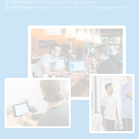
• Kein Risiko.
Die Testphase endet automatisch.
•
62
KollegInnen
haben sich in den letzten 7 Tagen angemeldet!