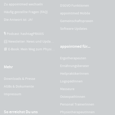
Zu appointmed wechseln
DSGVO Funktionen
Häufig gestellte Fragen (FAQ)
appointmed Mobile
Die Antwort ist: JA!
Gemeinschaftspraxen
Software Updates
🎙 Podcast: hashtagPRAXIS
📨 Newsletter: News und Updates
appointmed für...
📘 E-Book: Mein Weg zum Physiotherapeuten
Ergotherapeuten
Ernährungsberater
Mehr
HeilpraktikerInnen
Downloads & Presse
LogopädInnen
AGBs & Dokumente
Masseure
Impressum
OsteopathInnen
Personal TrainerInnen
So erreichst Du uns
PhysiotherapeutInnen