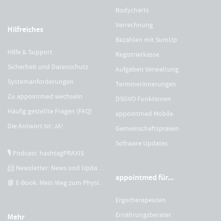
Bodycharts
Verrechnung
Hilfreiches
Bezahlen mit SumUp
Hilfe & Support
Registrierkasse
Sicherheit und Datenschutz
Aufgaben Verwaltung
Systemanforderungen
Terminerinnerungen
Zu appointmed wechseln
DSGVO Funktionen
Häufig gestellte Fragen (FAQ)
appointmed Mobile
Die Antwort ist: JA!
Gemeinschaftspraxen
Software Updates
🎙 Podcast: hashtagPRAXIS
📨 Newsletter: News und Updates
appointmed für...
📘 E-Book: Mein Weg zum Physiotherapeuten
Ergotherapeuten
Ernährungsberater
Mehr