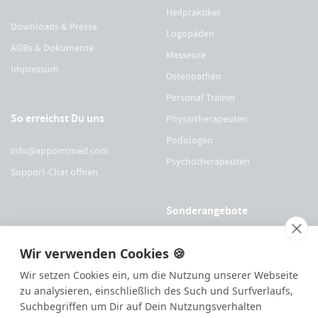
Heilpraktiker
Downloads & Presse
Logopäden
AGBs & Dokumente
Masseure
Impressum
Osteopathen
Personal Trainer
So erreichst Du uns
Physiotherapeuten
Podologen
info@appointmed.com
Psychotherapeuten
Support-Chat öffnen
Sonderangebote
Für Physio Austria Mitglieder
Wir verwenden Cookies 🍪
Für logopädieaustria Mitglieder
Wir setzen Cookies ein, um die Nutzung unserer Webseite
Für OEGO Mitglieder
zu analysieren, einschließlich des Such und Surfverlaufs,
Suchbegriffen um Dir auf Dein Nutzungsverhalten
Für VDOE Mitglieder