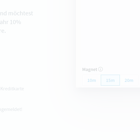
und möchtest
Jahr 10%
re.
Kreditkarte
angemeldet!