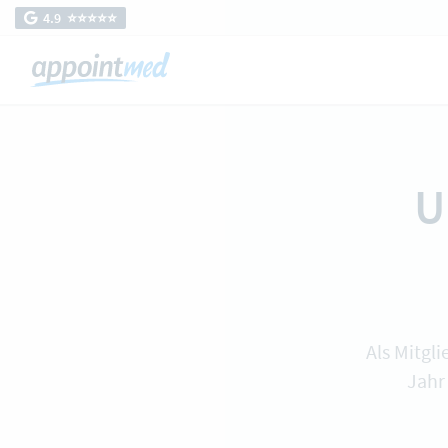
4.9 ⭐️⭐️⭐️⭐️⭐️
U
Als Mitgl
Jahr