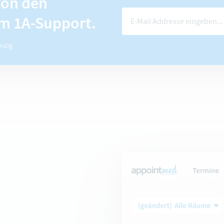
von den
m 1A-Support.
ndig.