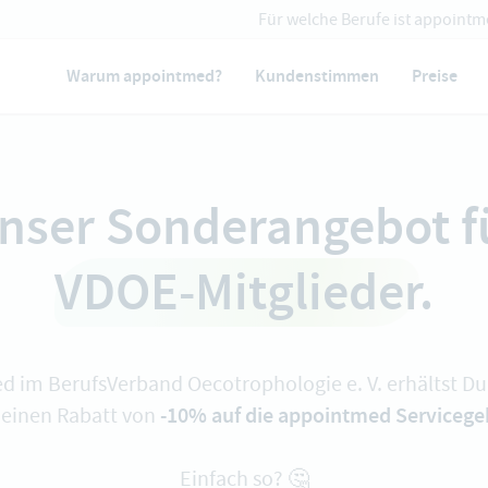
Für welche Berufe ist appointm
Warum appointmed?
Kundenstimmen
Preise
nser Sonderangebot f
VDOE-Mitglieder
.
ied im BerufsVerband Oecotrophologie e. V. erhältst Du
-10% auf die appointmed Servicege
 einen Rabatt von
Einfach so? 🤔