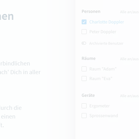
nen
erbindlichen
' Dich in aller
durch die
t einen
t.