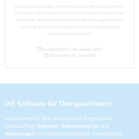
Ursprünglich aus dem HR und Recruiting Bereich kommend,
ist Adelas wahre Stärke die persönliche Kommunikation mit
Menschen. Sie ist die erste Anlaufstelle für Fragen aller Art
und sorgt bei unseren Kunden für einen reibungslosen
Ablauf mit appointmed.
Veröffentlicht:
3. November 2023
Aktualisiert:
16. Juni 2025
DIE Software für TherapeutInnen!
appointmed ist Dein verlässlicher Begleiter im
Kalender
Dokumentation
Arbeitsalltag.
,
und
Rechnungen
mit Fokus auf Mobilität, Privatsphäre,