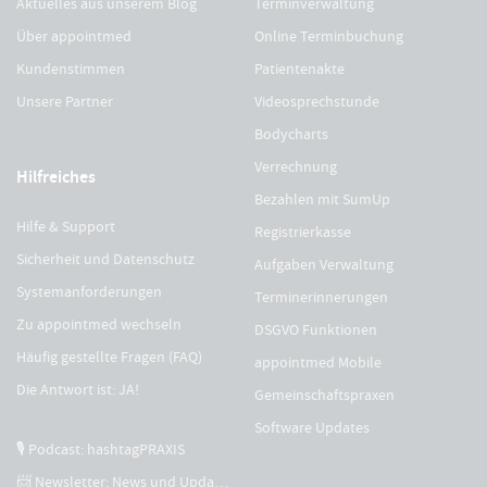
Aktuelles aus unserem Blog
Terminverwaltung
Über appointmed
Online Terminbuchung
Kundenstimmen
Patientenakte
Unsere Partner
Videosprechstunde
Bodycharts
Verrechnung
Hilfreiches
Bezahlen mit SumUp
Hilfe & Support
Registrierkasse
Sicherheit und Datenschutz
Aufgaben Verwaltung
Systemanforderungen
Terminerinnerungen
Zu appointmed wechseln
DSGVO Funktionen
Häufig gestellte Fragen (FAQ)
appointmed Mobile
Die Antwort ist: JA!
Gemeinschaftspraxen
Software Updates
🎙 Podcast: hashtagPRAXIS
📨 Newsletter: News und Updates