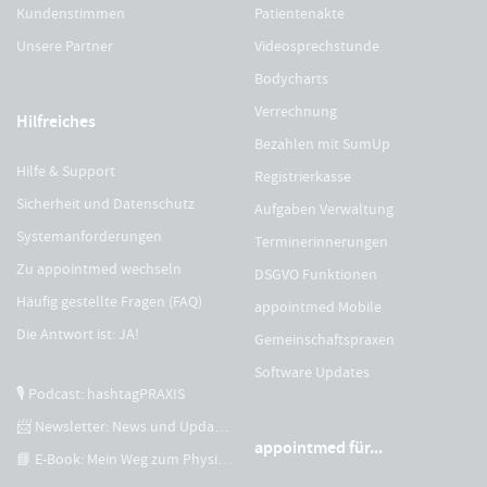
Kundenstimmen
Patientenakte
Unsere Partner
Videosprechstunde
Bodycharts
Verrechnung
Hilfreiches
Bezahlen mit SumUp
Hilfe & Support
Registrierkasse
Sicherheit und Datenschutz
Aufgaben Verwaltung
Systemanforderungen
Terminerinnerungen
Zu appointmed wechseln
DSGVO Funktionen
Häufig gestellte Fragen (FAQ)
appointmed Mobile
Die Antwort ist: JA!
Gemeinschaftspraxen
Software Updates
🎙 Podcast: hashtagPRAXIS
📨 Newsletter: News und Updates
appointmed für...
📘 E-Book: Mein Weg zum Physiotherapeuten