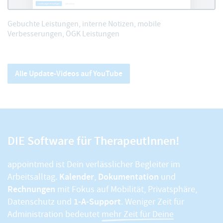
Gebuchte Leistungen, interne Notizen, mobile
Verbesserungen, ÖGK Leistungen
Alle Update-Videos auf YouTube
DIE Software für TherapeutInnen!
appointmed ist Dein verlässlicher Begleiter im
Kalender
Dokumentation
Arbeitsalltag.
,
und
Rechnungen
mit Fokus auf Mobilität, Privatsphäre,
1-A-Support
Datenschutz und
. Weniger Zeit für
Administration bedeutet
mehr Zeit für Deine