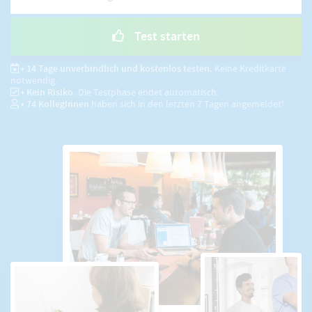
Test starten
• 14 Tage unverbindlich und kostenlos testen.
Keine Kreditkarte
notwendig.
• Kein Risiko.
Die Testphase endet automatisch.
•
74
KollegInnen
haben sich in den letzten 7 Tagen angemeldet!