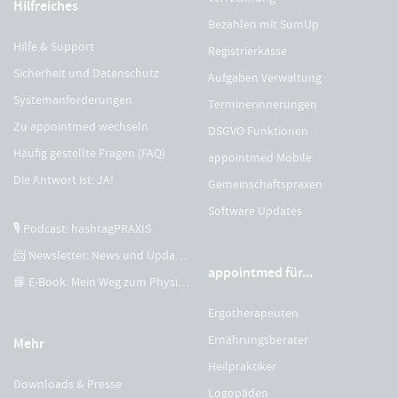
Hilfreiches
Bezahlen mit SumUp
Hilfe & Support
Registrierkasse
Sicherheit und Datenschutz
Aufgaben Verwaltung
Systemanforderungen
Terminerinnerungen
Zu appointmed wechseln
DSGVO Funktionen
Häufig gestellte Fragen (FAQ)
appointmed Mobile
Die Antwort ist: JA!
Gemeinschaftspraxen
Software Updates
🎙 Podcast: hashtagPRAXIS
📨 Newsletter: News und Updates
appointmed für...
📘 E-Book: Mein Weg zum Physiotherapeuten
Ergotherapeuten
Ernährungsberater
Mehr
Heilpraktiker
Downloads & Presse
Logopäden