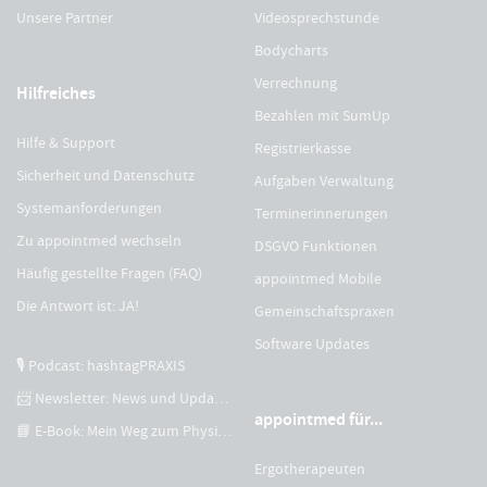
Unsere Partner
Videosprechstunde
Bodycharts
Verrechnung
Hilfreiches
Bezahlen mit SumUp
Hilfe & Support
Registrierkasse
Sicherheit und Datenschutz
Aufgaben Verwaltung
Systemanforderungen
Terminerinnerungen
Zu appointmed wechseln
DSGVO Funktionen
Häufig gestellte Fragen (FAQ)
appointmed Mobile
Die Antwort ist: JA!
Gemeinschaftspraxen
Software Updates
🎙 Podcast: hashtagPRAXIS
📨 Newsletter: News und Updates
appointmed für...
📘 E-Book: Mein Weg zum Physiotherapeuten
Ergotherapeuten