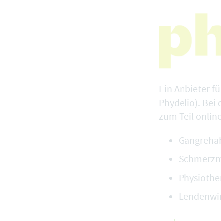
Ein Anbieter f
Phydelio
). Bei
zum Teil online
Gangrehab
Schmerzme
Physiothe
Lendenwir