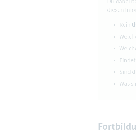
Dir dabei b
diesen Info
t
Rein
Welch
Welch
Findet
Sind 
Was si
Fortbildu