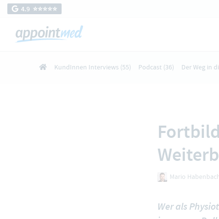
4.9 ⭐️⭐️⭐️⭐️⭐️
KundInnen Interviews
(55)
Podcast
(36)
Der Weg in d
Fortbil
Weiterb
Mario Habenbac
Wer als Physiot