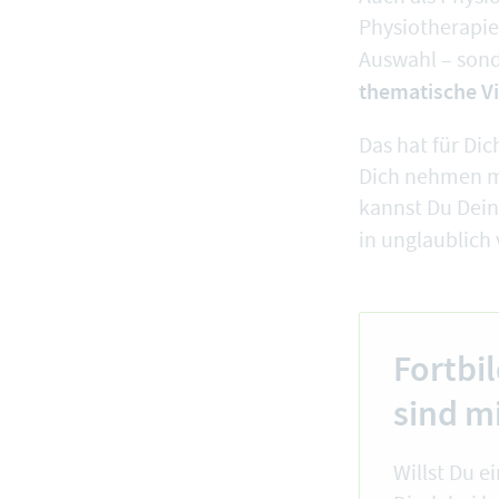
Physiotherapie
Auswahl – sond
thematische Vie
Das hat für Dic
Dich nehmen m
kannst Du Dein
in unglaublich
Fortbi
sind m
Willst Du e