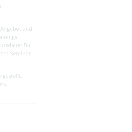
u
m Angebot und
ainings
Kursdauer Du
eten Seminar
gestellt.
rs.