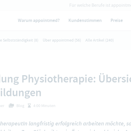
Für welche Berufe ist appointm
Warum appointmed?
Kundenstimmen
Preise
ie Selbstständigkeit
(8)
Über appointmed
(56)
Alle Artikel
(240)
dung Physiotherapie: Übersi
ildungen
her
Blog
4:00 Minuten
herapeutIn langfristig erfolgreich arbeiten möchte, so