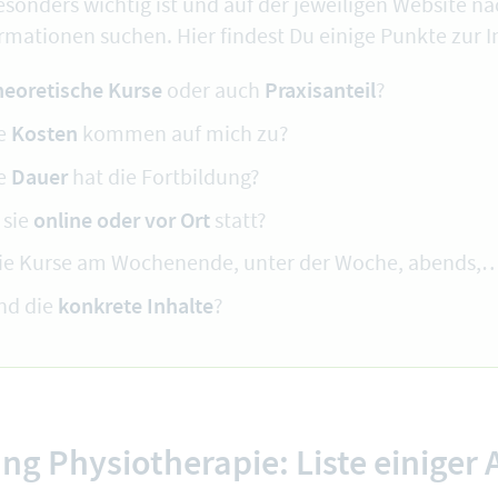
esonders wichtig ist und auf der jeweiligen Website n
rmationen suchen. Hier findest Du einige Punkte zur I
heoretische Kurse
Praxisanteil
oder auch
?
Kosten
e
kommen auf mich zu?
Dauer
e
hat die Fortbildung?
online oder vor Ort
 sie
statt?
die Kurse am Wochenende, unter der Woche, abends,
konkrete Inhalte
nd die
?
ng Physiotherapie: Liste einiger 