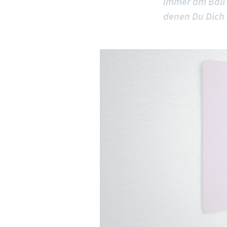
immer am Ball b
denen Du Dich 