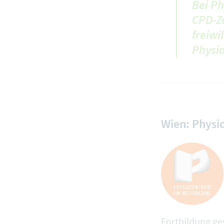
Bei Ph
CPD-Ze
freiwi
Physio
Wien: Physi
Fortbildung ge