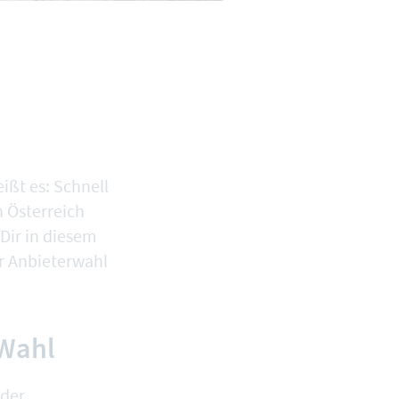
ißt es: Schnell
n Österreich
Dir in diesem
er Anbieterwahl
 Wahl
 der