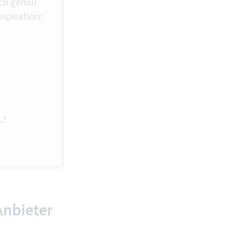
ach genau
nspiration:
…?
Anbieter