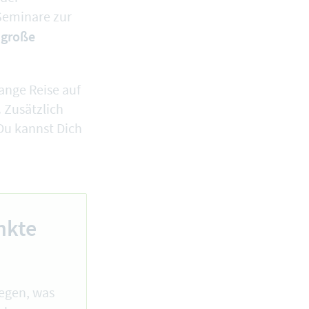
 Seminare zur
e große
lange Reise auf
Zusätzlich
Du kannst Dich
nkte
legen, was