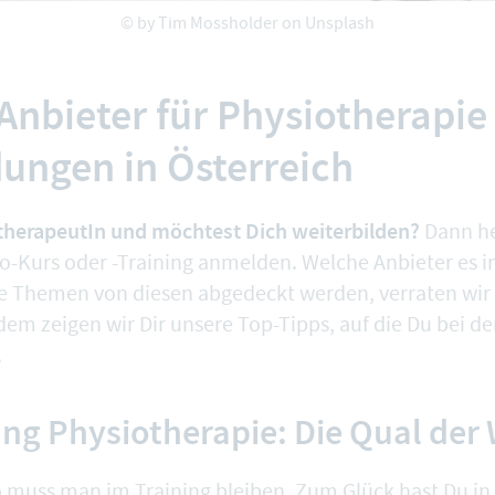
© by
Tim Mossholder
on Unsplash
 Anbieter für Physiotherapie
dungen in Österreich
therapeutIn und möchtest Dich weiterbilden?
Dann he
o-Kurs oder -Training anmelden. Welche Anbieter es i
e Themen von diesen abgedeckt werden, verraten wir 
dem zeigen wir Dir unsere Top-Tipps, auf die Du bei d
.
ung Physiotherapie: Die Qual der
o muss man im Training bleiben. Zum Glück hast Du in