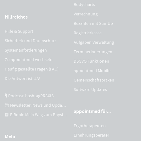
Bodycharts
Verrechnung
Hilfreiches
Bezahlen mit SumUp
Hilfe & Support
Registrierkasse
Sicherheit und Datenschutz
Aufgaben Verwaltung
Systemanforderungen
Terminerinnerungen
Zu appointmed wechseln
DSGVO Funktionen
Häufig gestellte Fragen (FAQ)
appointmed Mobile
Die Antwort ist: JA!
Gemeinschaftspraxen
Software Updates
🎙 Podcast: hashtagPRAXIS
📨 Newsletter: News und Updates
appointmed für...
📘 E-Book: Mein Weg zum Physiotherapeuten
Ergotherapeuten
Ernährungsberater
Mehr