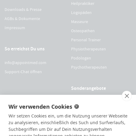
Heilpraktiker
Downloads & Presse
Logopäden
AGBs & Dokumente
Masseure
Impressum
Osteopathen
Personal Trainer
So erreichst Du uns
Physiotherapeuten
Podologen
info@appointmed.com
Psychotherapeuten
Support-Chat öffnen
Sonderangebote
Für Physio Austria Mitglieder
Wir verwenden Cookies 🍪
Für logopädieaustria Mitglieder
Wir setzen Cookies ein, um die Nutzung unserer Webseite
Für OEGO Mitglieder
zu analysieren, einschließlich des Such und Surfverlaufs,
Suchbegriffen um Dir auf Dein Nutzungsverhalten
Für VDOE Mitglieder
angepasste Informationen anbieten zu können.