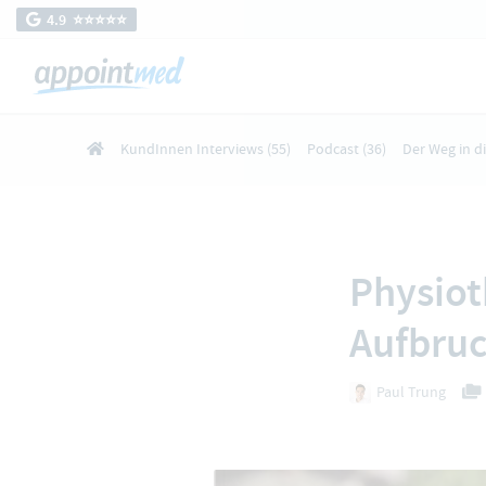
4.9 ⭐️⭐️⭐️⭐️⭐️
KundInnen Interviews
(55)
Podcast
(36)
Der Weg in d
Physiot
Aufbruc
Paul Trung