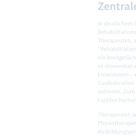
Zentral
In deutlichem 
Rehabilitation
Therapeuten, s
“Rehabilitation
ein breitgefäc
es momentan er
Einwohnern – w
Confederation 
anbieten. Zum V
Fachhochschule
Therapeuten we
Physiotherapie
Ausbildungspr