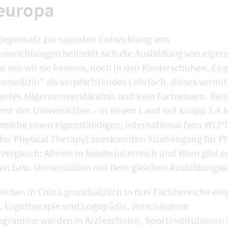
europa
Gegensatz zur rasanten Entwicklung von
seinrichtungen befindet sich die Ausbildung von eige
o wie wir sie kennen, noch in den Kinderschuhen. Es g
smedizin” als verpflichtendes Lehrfach, dieses vermit
hertes Allgemeinverständnis und kein Fachwissen. Beis
st vier Universitäten – in einem Land mit knapp 1.4 M
elche einen eigenständigen, international (von WCPT
for Physical Therapy) anerkannten Studiengang für P
ergleich: Alleine in Niederösterreich und Wien gibt es
n bzw. Universitäten mit dem gleichen Ausbildungs
rden in China grundsätzlich in drei Fachbereiche eing
, Ergotherapie und Logopädie. Verschiedene
ogramme werden in Ärzteschulen, Sportinstitutionen