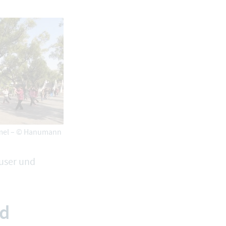
mel – ©
Hanumann
äuser und
nd