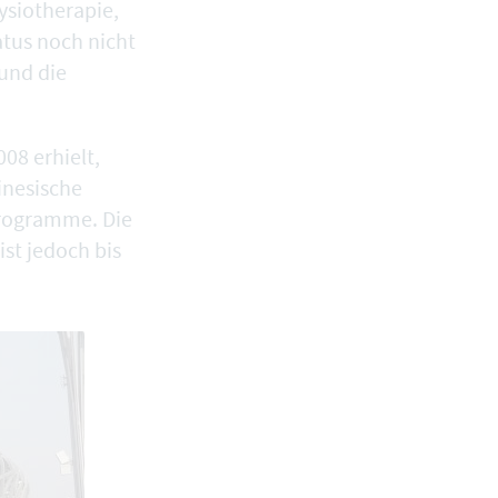
ysiotherapie,
atus noch nicht
 und die
08 erhielt,
inesische
Programme. Die
st jedoch bis