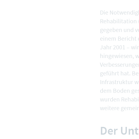
Die Notwendigk
Rehabilitation 
gegeben und vo
einem Bericht 
Jahr 2001 – wi
hingewiesen, w
Verbesserungen
geführt hat. B
Infrastruktur 
dem Boden ges
wurden Rehabil
weitere gemeins
Der Unt