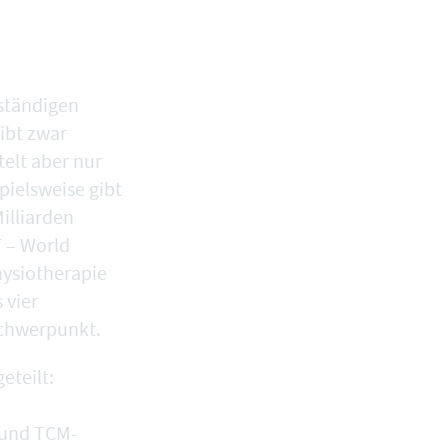
nständigen
ibt zwar
telt aber nur
pielsweise gibt
illiarden
 – World
hysiotherapie
 vier
schwerpunkt.
eteilt:
 und TCM-