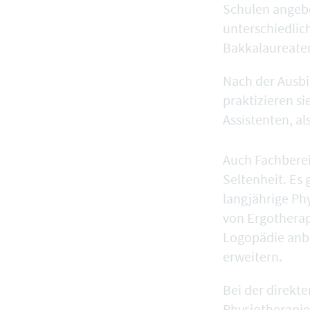
Schulen angebo
unterschiedlic
Bakkalaureate
Nach der Ausbi
praktizieren s
Assistenten, al
Auch Fachberei
Seltenheit. Es 
langjährige Ph
von Ergotherap
Logopädie anbi
erweitern.
Bei der direkt
Physiotherapie 