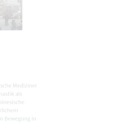
ische Mediziner
astik als
hinesische
erlichem
sen Bewegung in