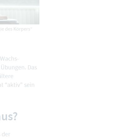
ie des Körpers“
(Wachs-
n Übungen. Das
ältere
 “aktiv” sein
aus?
 der