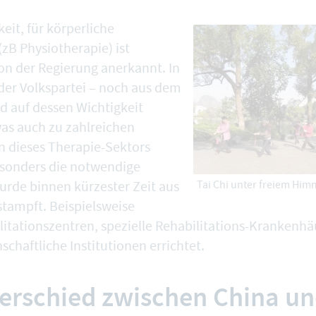
eit, für körperliche
(zB Physiotherapie) ist
n der Regierung anerkannt. In
der Volkspartei – noch aus dem
rd auf dessen Wichtigkeit
as auch zu zahlreichen
 dieses Therapie-Sektors
esonders die notwendige
wurde binnen kürzester Zeit aus
Tai Chi unter freiem Him
tampft. Beispielsweise
itationszentren, spezielle Rehabilitations-Krankenh
chaftliche Institutionen errichtet.
erschied zwischen China u