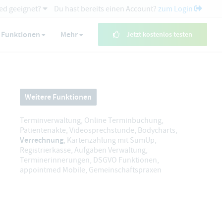
ed geeignet?
Du hast bereits einen Account?
zum Login
Funktionen
Mehr
Jetzt kostenlos testen
Weitere Funktionen
Terminverwaltung
,
Online Terminbuchung
,
Patientenakte
,
Videosprechstunde
,
Bodycharts
,
Verrechnung
,
Kartenzahlung mit SumUp
,
Registrierkasse
,
Aufgaben Verwaltung
,
Terminerinnerungen
,
DSGVO Funktionen
,
appointmed Mobile
,
Gemeinschaftspraxen