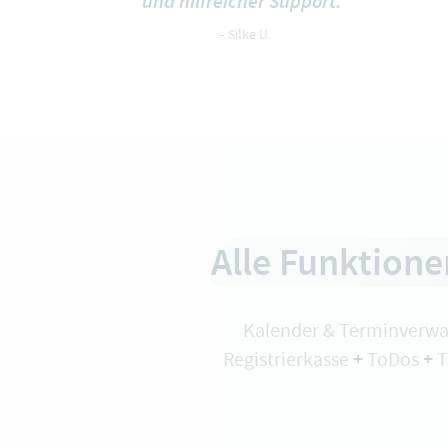
und hilfreicher Support."
– Silke U.
Alle Funktione
Kalender & Terminverwa
+
+
Registrierkasse
ToDos
T