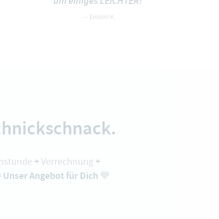
um einiges LEICHTER!"
– Entoni K.
chnickschnack.
+
+
hstunde
Verrechnung
=
Unser Angebot für Dich
💙