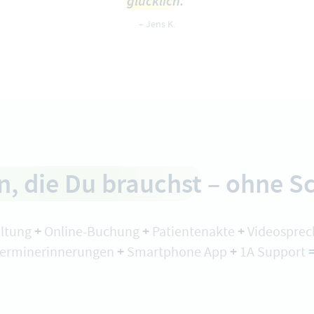
glücklich
."
– Jens K.
n, die Du brauchst
– ohne S
+
+
+
ltung
Online-Buchung
Patientenakte
Videosprec
+
+
erminerinnerungen
Smartphone App
1A Support