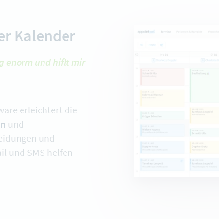
ler Kalender
g enorm und hiflt mir
ware erleichtert die
en
und
neidungen und
il und SMS helfen