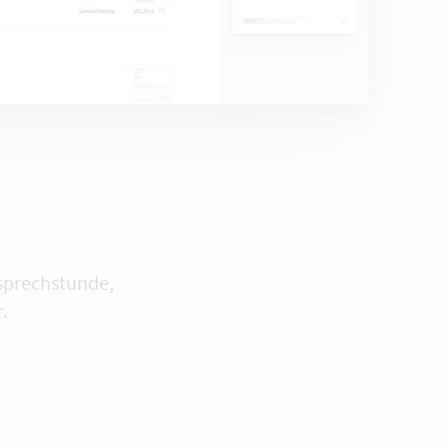
osprechstunde,
.