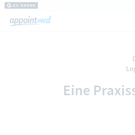
4.9 ⭐️⭐️⭐️⭐️⭐️
Lo
Eine Praxis