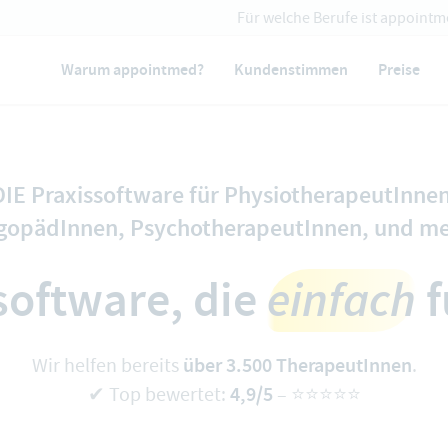
Für welche Berufe ist appointm
Warum appointmed?
Kundenstimmen
Preise
DIE Praxissoftware für
PhysiotherapeutInne
gopädInnen
,
PsychotherapeutInnen
,
und me
software, die
einfach
f
über 3.500 TherapeutInnen
Wir helfen bereits
.
4,9/5
✔ Top bewertet:
– ⭐️⭐️⭐️⭐️⭐️