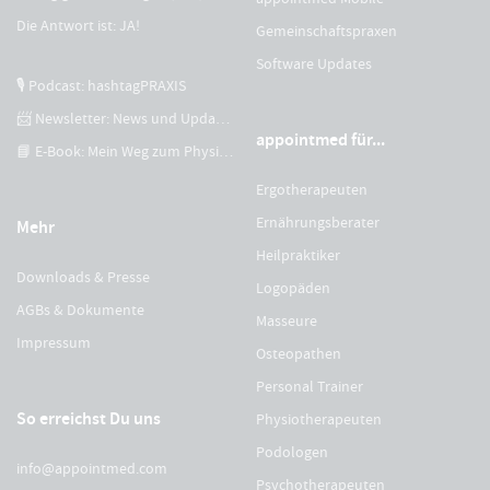
Die Antwort ist: JA!
Gemeinschaftspraxen
Software Updates
🎙 Podcast: hashtagPRAXIS
📨 Newsletter: News und Updates
appointmed für...
📘 E-Book: Mein Weg zum Physiotherapeuten
Ergotherapeuten
Ernährungsberater
Mehr
Heilpraktiker
Downloads & Presse
Logopäden
AGBs & Dokumente
Masseure
Impressum
Osteopathen
Personal Trainer
So erreichst Du uns
Physiotherapeuten
Podologen
info@appointmed.com
Psychotherapeuten