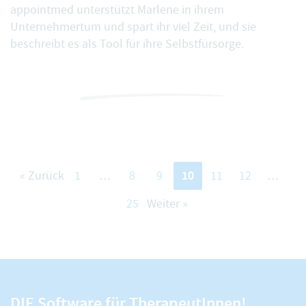
appointmed unterstützt Marlene in ihrem
Unternehmertum und spart ihr viel Zeit, und sie
beschreibt es als Tool für ihre Selbstfürsorge.
10
« Zurück
1
…
8
9
11
12
…
25
Weiter »
DIE Software für TherapeutInnen!