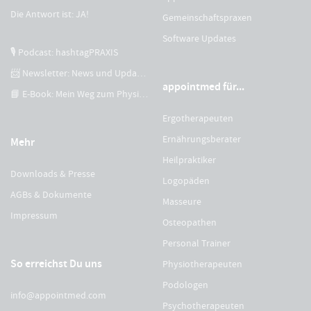
Die Antwort ist: JA!
Gemeinschaftspraxen
Software Updates
🎙 Podcast: hashtagPRAXIS
📨 Newsletter: News und Updates
appointmed für...
📘 E-Book: Mein Weg zum Physiotherapeuten
Ergotherapeuten
Ernährungsberater
Mehr
Heilpraktiker
Downloads & Presse
Logopäden
AGBs & Dokumente
Masseure
Impressum
Osteopathen
Personal Trainer
So erreichst Du uns
Physiotherapeuten
Podologen
info@appointmed.com
Psychotherapeuten