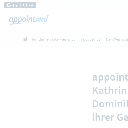
4.9 ⭐️⭐️⭐️⭐️⭐️
KundInnen Interviews
(55)
Podcast
(36)
Der Weg in d
appoint
Kathrin
Dominik
ihrer G