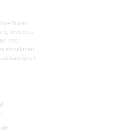
ihre Praxis
Zeit, dem Duo
ne erste
ew eingeladen.
bstständigkeit
nd
t)
lett