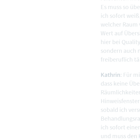
Es muss so über
ich sofort weiß
welcher Raum ve
Wert auf Übersi
hier bei Quali
sondern auch n
freiberuflich tä
Kathrin
: Für mi
dass keine Üb
Räumlichkeiten
Hinweisfenster
sobald ich ver
Behandlungsra
ich sofort ei
und muss den 