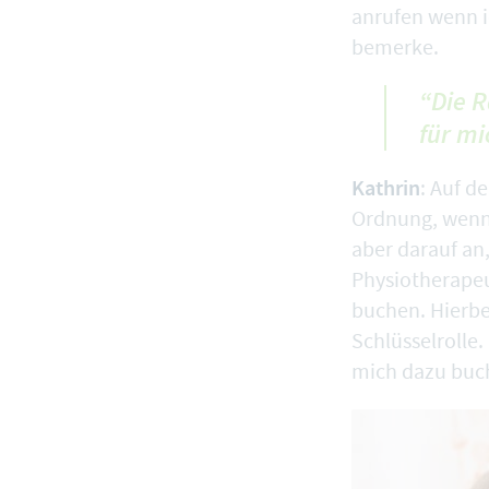
anrufen wenn i
bemerke.
“Die 
für mi
Kathrin
: Auf d
Ordnung, wenn 
aber darauf an
Physiotherapeu
buchen. Hierbe
Schlüsselrolle.
mich dazu buch