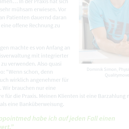
men… In der Praxis hat sich
s sehr mühsam erwiesen. Vor
an Patienten dauernd daran
 eine offene Rechnung zu
egen machte es von Anfang an
xisverwaltung mit
integrierter
zu verwenden. Also quasi
Dominik Simon, Physi
o: “Wenn schon, denn
Qualitymov
 auch wirklich angenehmer für
n. Wir brauchen nur eine
e für die Praxis. Meinen Klienten ist eine Barzahlung 
 als eine Banküberweisung.
ppointmed habe ich auf jeden Fall einen
ert.”