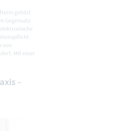
fterin gehört
im Gegensatz
elektronische
tionspflicht
n von
ert. Mit einer
axis –