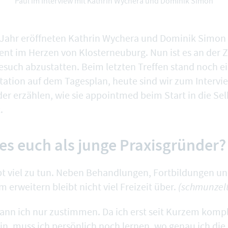
Paul im Interview mit Kathrin Wychera und Dominik Simon
 Jahr eröffneten Kathrin Wychera und Dominik Simon 
t im Herzen von Klosterneuburg. Nun ist es an der 
esuch abzustatten. Beim letzten Treffen stand noch ei
ation auf dem Tagesplan, heute sind wir zum Intervi
der erzählen, wie sie appointmed beim Start in die Sel
.
es euch als junge Praxisgründer?
ibt viel zu tun. Neben Behandlungen, Fortbildungen u
erweitern bleibt nicht viel Freizeit über.
(schmunzel
ann ich nur zustimmen. Da ich erst seit Kurzem komp
in, muss ich persönlich noch lernen, wo genau ich die