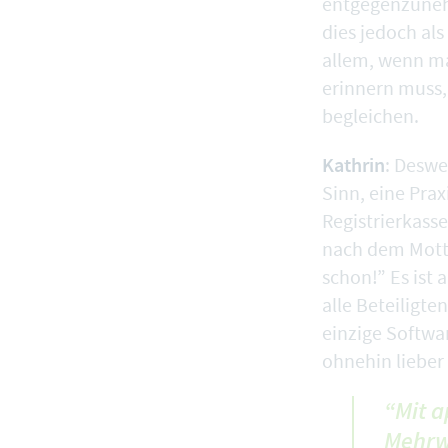
entgegenzuneh
dies jedoch al
allem, wenn m
erinnern muss,
begleichen.
Kathrin
: Desw
Sinn, eine Pra
Registrierkasse
nach dem Mott
schon!” Es ist
alle Beteiligte
einzige Softwar
ohnehin lieber
“Mit a
Mehrw