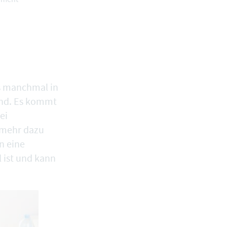
es manchmal in
ind. Es kommt
ei
 mehr dazu
n eine
l ist und kann