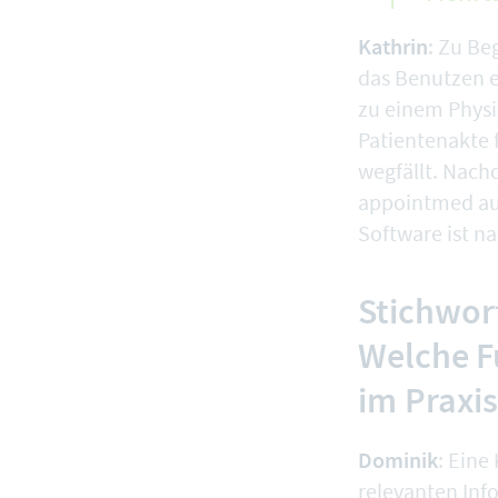
Kathrin
: Zu Be
das Benutzen e
zu einem Physi
Patientenakte
wegfällt. Nac
appointmed aus
Software ist nat
Stichwort
Welche F
im Praxi
Dominik
: Eine
relevanten Inf