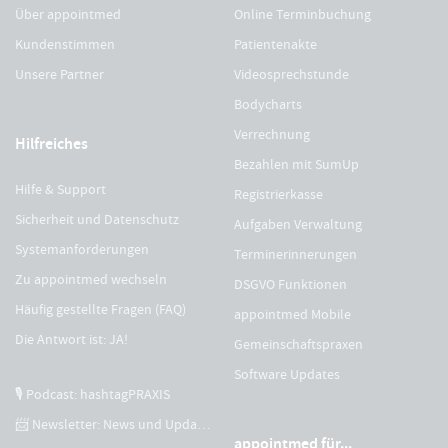
Über appointmed
Online Terminbuchung
Kundenstimmen
Patientenakte
Unsere Partner
Videosprechstunde
Bodycharts
Verrechnung
Hilfreiches
Bezahlen mit SumUp
Hilfe & Support
Registrierkasse
Sicherheit und Datenschutz
Aufgaben Verwaltung
Systemanforderungen
Terminerinnerungen
Zu appointmed wechseln
DSGVO Funktionen
Häufig gestellte Fragen (FAQ)
appointmed Mobile
Die Antwort ist: JA!
Gemeinschaftspraxen
Software Updates
🎙 Podcast: hashtagPRAXIS
📨 Newsletter: News und Updates
appointmed für...