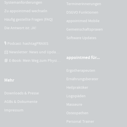
Systemanforderungen
Terminerinnerungen
Zu appointmed wechseln
DSGVO Funktionen
Häufig gestellte Fragen (FAQ)
appointmed Mobile
Die Antwort ist: JA!
Gemeinschaftspraxen
Software Updates
🎙 Podcast: hashtagPRAXIS
📨 Newsletter: News und Updates
appointmed für...
📘 E-Book: Mein Weg zum Physiotherapeuten
Ergotherapeuten
Ernährungsberater
Mehr
Heilpraktiker
Downloads & Presse
Logopäden
AGBs & Dokumente
Masseure
Impressum
Osteopathen
Personal Trainer