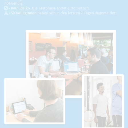
notwendig.
• Kein Risiko.
Die Testphase endet automatisch.
•
59
KollegInnen
haben sich in den letzten 7 Tagen angemeldet!