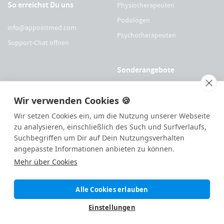
So erreichst Du uns
Physiotherapeuten
Podologen
info@appointmed.com
Psychotherapeuten
Support-Chat öffnen
Sonderangebote
Für Physio Austria Mitglieder
Wir verwenden Cookies 🍪
Für logopädieaustria Mitglieder
Wir setzen Cookies ein, um die Nutzung unserer Webseite
Für OEGO Mitglieder
zu analysieren, einschließlich des Such und Surfverlaufs,
Suchbegriffen um Dir auf Dein Nutzungsverhalten
Für VDOE Mitglieder
angepasste Informationen anbieten zu können.
Mehr über Cookies
144
Bewertungen auf ProvenExpert.com
Alle Cookies erlauben
Made with ❤️ remotely in
Eisenstadt
|
appointmed GmbH
Einstellungen