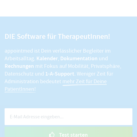
DIE Software für TherapeutInnen!
appointmed ist Dein verlässlicher Begleiter im
Kalender
Dokumentation
Arbeitsalltag.
,
und
Rechnungen
mit Fokus auf Mobilität, Privatsphäre,
1-A-Support
Datenschutz und
. Weniger Zeit für
Administration bedeutet
mehr Zeit für Deine
PatientInnen!
Test starten