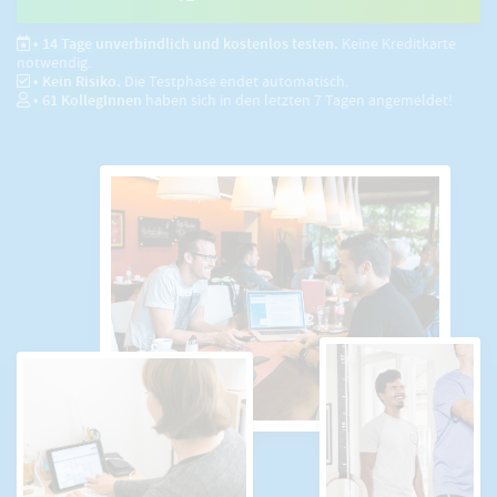
• 14 Tage unverbindlich und kostenlos testen.
Keine Kreditkarte
notwendig.
• Kein Risiko.
Die Testphase endet automatisch.
•
61
KollegInnen
haben sich in den letzten 7 Tagen angemeldet!