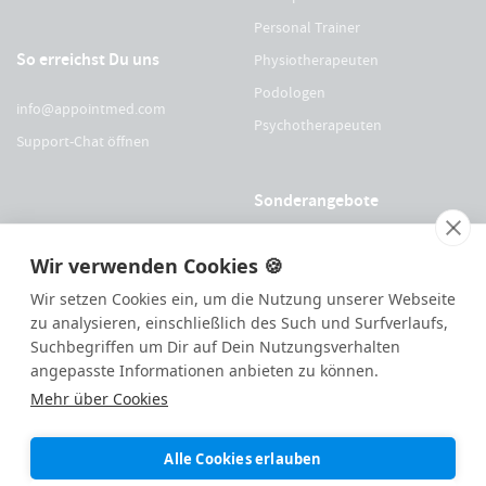
Personal Trainer
So erreichst Du uns
Physiotherapeuten
Podologen
info@appointmed.com
Psychotherapeuten
Support-Chat öffnen
Sonderangebote
Für Physio Austria Mitglieder
Wir verwenden Cookies 🍪
Für logopädieaustria Mitglieder
Wir setzen Cookies ein, um die Nutzung unserer Webseite
Für OEGO Mitglieder
zu analysieren, einschließlich des Such und Surfverlaufs,
Suchbegriffen um Dir auf Dein Nutzungsverhalten
Für VDOE Mitglieder
angepasste Informationen anbieten zu können.
Mehr über Cookies
144
Bewertungen auf ProvenExpert.com
Alle Cookies erlauben
Made with ❤️ remotely in
Eisenstad
|