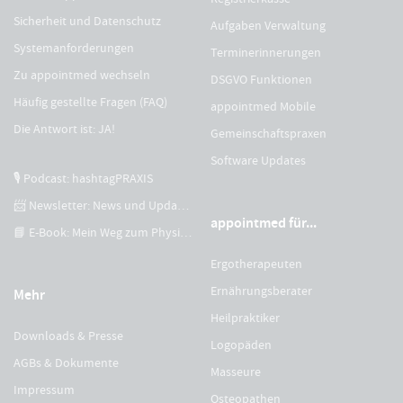
Sicherheit und Datenschutz
Aufgaben Verwaltung
Systemanforderungen
Terminerinnerungen
Zu appointmed wechseln
DSGVO Funktionen
Häufig gestellte Fragen (FAQ)
appointmed Mobile
Die Antwort ist: JA!
Gemeinschaftspraxen
Software Updates
🎙 Podcast: hashtagPRAXIS
📨 Newsletter: News und Updates
appointmed für...
📘 E-Book: Mein Weg zum Physiotherapeuten
Ergotherapeuten
Ernährungsberater
Mehr
Heilpraktiker
Downloads & Presse
Logopäden
AGBs & Dokumente
Masseure
Impressum
Osteopathen