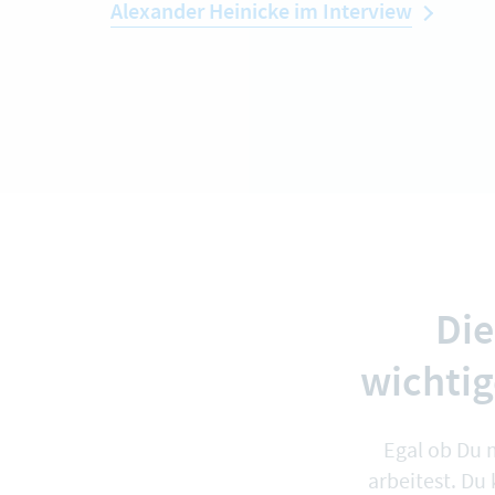
Alexander Heinicke im Interview
Die
wichti
Egal ob Du 
arbeitest. Du