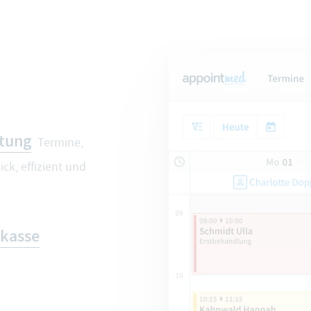
tung
Termine,
ck, effizient und
rkasse