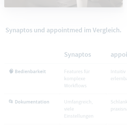
Synaptos und appointmed im Vergleich.
Synaptos
appo
🧠 Bedienbarkeit
Features für
Intuiti
komplexe
erlernb
Workflows
📂 Dokumentation
Umfangreich,
Schlank
viele
praxisn
Einstellungen