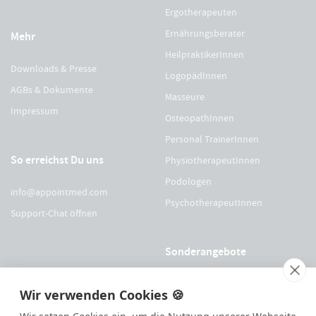
Ergotherapeuten
Ernährungsberater
Mehr
HeilpraktikerInnen
Downloads & Presse
LogopädInnen
AGBs & Dokumente
Masseure
Impressum
OsteopathInnen
Personal TrainerInnen
So erreichst Du uns
PhysiotherapeutInnen
Podologen
info@appointmed.com
PsychotherapeutInnen
Support-Chat öffnen
Sonderangebote
Für Physio Austria Mitglieder
Wir verwenden Cookies 🍪
Für logopädieaustria Mitglieder