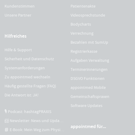
Kundenstimmen
Patientenakte
Unsere Partner
Videosprechstunde
Bodycharts
Verrechnung
Hilfreiches
Bezahlen mit SumUp
Hilfe & Support
Registrierkasse
Sicherheit und Datenschutz
Aufgaben Verwaltung
Systemanforderungen
Terminerinnerungen
Zu appointmed wechseln
DSGVO Funktionen
Häufig gestellte Fragen (FAQ)
appointmed Mobile
Die Antwort ist: JA!
Gemeinschaftspraxen
Software Updates
🎙 Podcast: hashtagPRAXIS
📨 Newsletter: News und Updates
appointmed für...
📘 E-Book: Mein Weg zum Physiotherapeuten