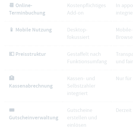
📆 Online-
Kostenpflichtiges
In app
Terminbuchung
Add-on
integrie
📱 Mobile Nutzung
Desktop-
Mobile-f
fokussiert
Browse
💶 Preisstruktur
Gestaffelt nach
Transpa
Funktionsumfang
und fair
🏥
Kassen- und
Nur für
Kassenabrechnung
Selbstzahler
integriert
🎟️
Gutscheine
Derzeit
Gutscheinverwaltung
erstellen und
einlösen