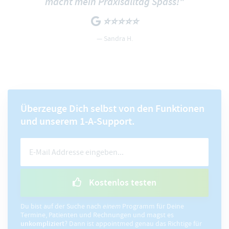
macht mein Praxisalltag Spass!"
⭐️⭐️⭐️⭐️⭐️
— Sandra H.
Überzeuge Dich selbst von den Funktionen
und unserem 1-A-Support.
Kostenlos testen
Du bist auf der Suche nach
einem
Programm für Deine
Termine, Patienten und Rechnungen und magst es
unkompliziert
? Dann ist appointmed genau das Richtige für