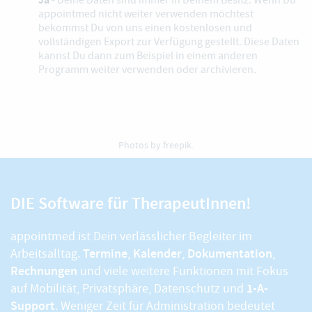
appointmed nicht weiter verwenden möchtest
bekommst Du von uns einen kostenlosen und
vollständigen Export zur Verfügung gestellt. Diese Daten
kannst Du dann zum Beispiel in einem anderen
Programm weiter verwenden oder archivieren.
Photos by
freepik
.
DIE Software für TherapeutInnen!
appointmed ist Dein verlässlicher Begleiter im
Termine
Kalender
Dokumentation
Arbeitsalltag.
,
,
,
Rechnungen
und viele weitere Funktionen mit Fokus
1-A-
auf Mobilität, Privatsphäre, Datenschutz und
Support
. Weniger Zeit für Administration bedeutet