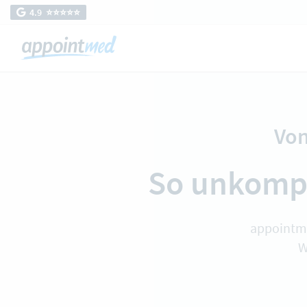
4.9 ⭐️⭐️⭐️⭐️⭐️
Vo
So unkompl
appointme
W