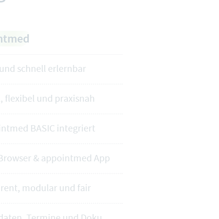
ntmed
 und schnell erlernbar
, flexibel und praxisnah
intmed BASIC integriert
Browser & appointmed App
rent, modular und fair
aten, Termine und Doku