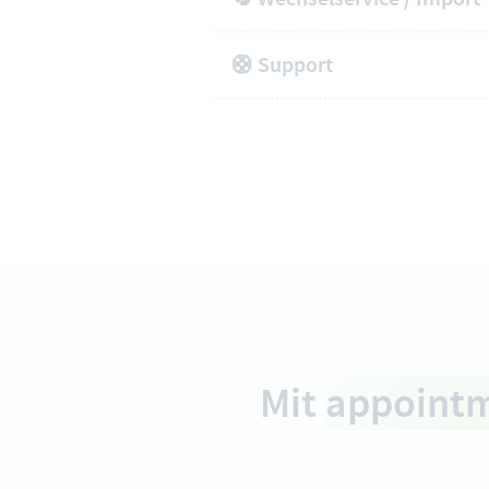
🛟 Support
Mit
appoint