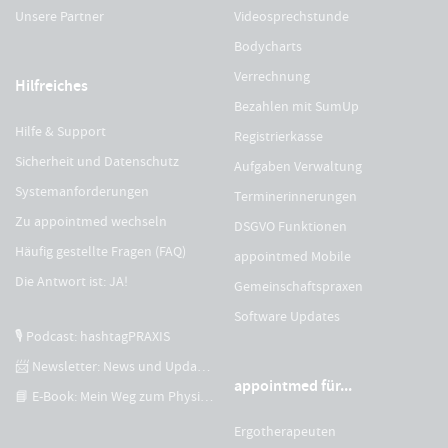
Unsere Partner
Videosprechstunde
Bodycharts
Verrechnung
Hilfreiches
Bezahlen mit SumUp
Hilfe & Support
Registrierkasse
Sicherheit und Datenschutz
Aufgaben Verwaltung
Systemanforderungen
Terminerinnerungen
Zu appointmed wechseln
DSGVO Funktionen
Häufig gestellte Fragen (FAQ)
appointmed Mobile
Die Antwort ist: JA!
Gemeinschaftspraxen
Software Updates
🎙 Podcast: hashtagPRAXIS
📨 Newsletter: News und Updates
appointmed für...
📘 E-Book: Mein Weg zum Physiotherapeuten
Ergotherapeuten