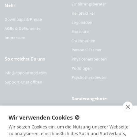
Ernährungsberater
Mehr
Heilpraktiker
Downloads & Presse
Logopäden
AGBs & Dokumente
Masseure
Impressum
Osteopathen
Personal Trainer
So erreichst Du uns
Physiotherapeuten
Podologen
info@appointmed.com
Psychotherapeuten
Support-Chat öffnen
Sonderangebote
Für Physio Austria Mitglieder
Wir verwenden Cookies 🍪
Für logopädieaustria Mitglieder
Wir setzen Cookies ein, um die Nutzung unserer Webseite
Für OEGO Mitglieder
zu analysieren, einschließlich des Such und Surfverlaufs,