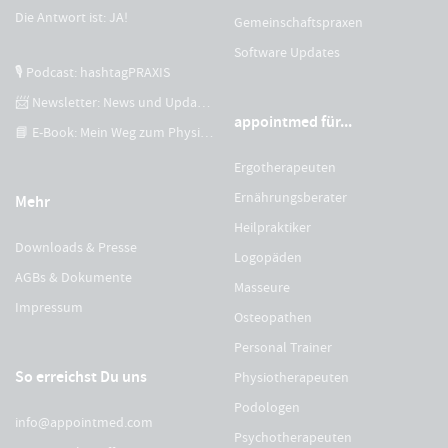
Die Antwort ist: JA!
Gemeinschaftspraxen
Software Updates
🎙 Podcast: hashtagPRAXIS
📨 Newsletter: News und Updates
appointmed für...
📘 E-Book: Mein Weg zum Physiotherapeuten
Ergotherapeuten
Ernährungsberater
Mehr
Heilpraktiker
Downloads & Presse
Logopäden
AGBs & Dokumente
Masseure
Impressum
Osteopathen
Personal Trainer
So erreichst Du uns
Physiotherapeuten
Podologen
info@appointmed.com
Psychotherapeuten