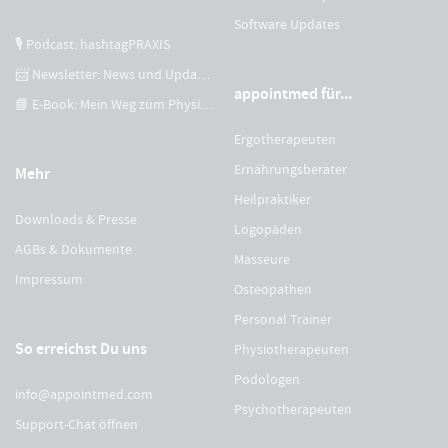
Software Updates
🎙 Podcast: hashtagPRAXIS
📨 Newsletter: News und Updates
appointmed für...
📘 E-Book: Mein Weg zum Physiotherapeuten
Ergotherapeuten
Ernährungsberater
Mehr
Heilpraktiker
Downloads & Presse
Logopäden
AGBs & Dokumente
Masseure
Impressum
Osteopathen
Personal Trainer
So erreichst Du uns
Physiotherapeuten
Podologen
info@appointmed.com
Psychotherapeuten
Support-Chat öffnen