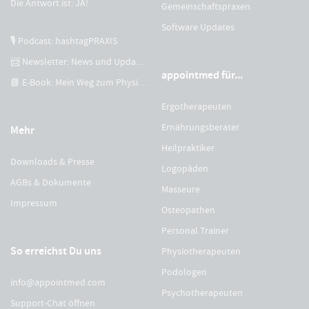
Die Antwort ist: JA!
Gemeinschaftspraxen
Software Updates
🎙 Podcast: hashtagPRAXIS
📨 Newsletter: News und Updates
appointmed für...
📘 E-Book: Mein Weg zum Physiotherapeuten
Ergotherapeuten
Ernährungsberater
Mehr
Heilpraktiker
Downloads & Presse
Logopäden
AGBs & Dokumente
Masseure
Impressum
Osteopathen
Personal Trainer
So erreichst Du uns
Physiotherapeuten
Podologen
info@appointmed.com
Psychotherapeuten
Support-Chat öffnen