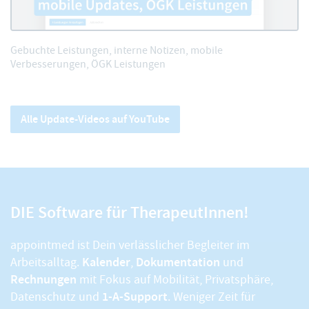
Gebuchte Leistungen, interne Notizen, mobile
Verbesserungen, ÖGK Leistungen
Alle Update-Videos auf YouTube
DIE Software für TherapeutInnen!
appointmed ist Dein verlässlicher Begleiter im
Kalender
Dokumentation
Arbeitsalltag.
,
und
Rechnungen
mit Fokus auf Mobilität, Privatsphäre,
1-A-Support
Datenschutz und
. Weniger Zeit für