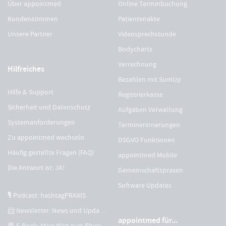
Über appointmed
Online Terminbuchung
Kundenstimmen
Patientenakte
Unsere Partner
Videosprechstunde
Bodycharts
Verrechnung
Hilfreiches
Bezahlen mit SumUp
Hilfe & Support
Registrierkasse
Sicherheit und Datenschutz
Aufgaben Verwaltung
Systemanforderungen
Terminerinnerungen
Zu appointmed wechseln
DSGVO Funktionen
Häufig gestellte Fragen (FAQ)
appointmed Mobile
Die Antwort ist: JA!
Gemeinschaftspraxen
Software Updates
🎙 Podcast: hashtagPRAXIS
📨 Newsletter: News und Updates
appointmed für...
📘 E-Book: Mein Weg zum Physiotherapeuten