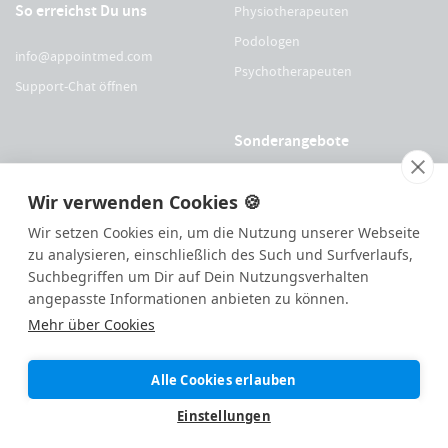
So erreichst Du uns
Physiotherapeuten
Podologen
info@appointmed.com
Psychotherapeuten
Support-Chat öffnen
Sonderangebote
Für Physio Austria Mitglieder
Wir verwenden Cookies 🍪
Für logopädieaustria Mitglieder
Wir setzen Cookies ein, um die Nutzung unserer Webseite
Für OEGO Mitglieder
zu analysieren, einschließlich des Such und Surfverlaufs,
Für VDOE Mitglieder
Suchbegriffen um Dir auf Dein Nutzungsverhalten
angepasste Informationen anbieten zu können.
Mehr über Cookies
144
Bewertungen auf ProvenExpert.com
Alle Cookies erlauben
Made with ❤️ remotely in
St.
|
appointmed GmbH
Einstellungen