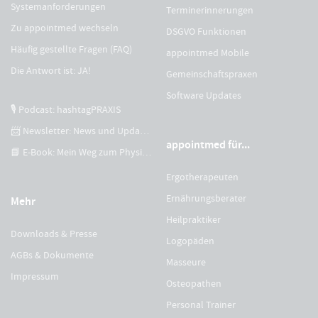
Systemanforderungen
Terminerinnerungen
Zu appointmed wechseln
DSGVO Funktionen
Häufig gestellte Fragen (FAQ)
appointmed Mobile
Die Antwort ist: JA!
Gemeinschaftspraxen
Software Updates
🎙 Podcast: hashtagPRAXIS
📨 Newsletter: News und Updates
appointmed für...
📘 E-Book: Mein Weg zum Physiotherapeuten
Ergotherapeuten
Ernährungsberater
Mehr
Heilpraktiker
Downloads & Presse
Logopäden
AGBs & Dokumente
Masseure
Impressum
Osteopathen
Personal Trainer