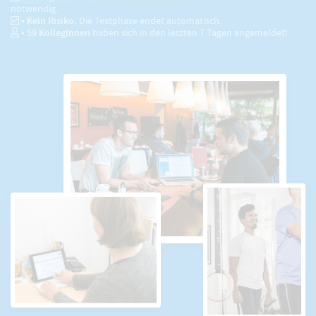
notwendig.
• Kein Risiko.
Die Testphase endet automatisch.
•
59
KollegInnen
haben sich in den letzten 7 Tagen angemeldet!