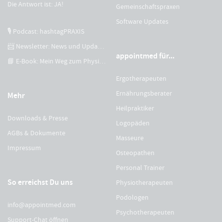
Die Antwort ist: JA!
Gemeinschaftspraxen
Software Updates
🎙 Podcast: hashtagPRAXIS
📨 Newsletter: News und Updates
appointmed für...
📘 E-Book: Mein Weg zum Physiotherapeuten
Ergotherapeuten
Ernährungsberater
Mehr
Heilpraktiker
Downloads & Presse
Logopäden
AGBs & Dokumente
Masseure
Impressum
Osteopathen
Personal Trainer
So erreichst Du uns
Physiotherapeuten
Podologen
info@appointmed.com
Psychotherapeuten
Support-Chat öffnen