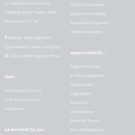
Zu appointmed wechseln
DSGVO Funktionen
Häufig gestellte Fragen (FAQ)
appointmed Mobile
Die Antwort ist: JA!
Gemeinschaftspraxen
Software Updates
🎙 Podcast: hashtagPRAXIS
📨 Newsletter: News und Updates
appointmed für...
📘 E-Book: Mein Weg zum Physiotherapeuten
Ergotherapeuten
Ernährungsberater
Mehr
Heilpraktiker
Downloads & Presse
Logopäden
AGBs & Dokumente
Masseure
Impressum
Osteopathen
Personal Trainer
So erreichst Du uns
Physiotherapeuten