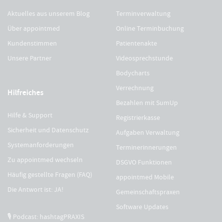
Aktuelles aus unserem Blog
Terminverwaltung
Über appointmed
Online Terminbuchung
Kundenstimmen
Patientenakte
Unsere Partner
Videosprechstunde
Bodycharts
Verrechnung
Hilfreiches
Bezahlen mit SumUp
Hilfe & Support
Registrierkasse
Sicherheit und Datenschutz
Aufgaben Verwaltung
Systemanforderungen
Terminerinnerungen
Zu appointmed wechseln
DSGVO Funktionen
Häufig gestellte Fragen (FAQ)
appointmed Mobile
Die Antwort ist: JA!
Gemeinschaftspraxen
Software Updates
🎙 Podcast: hashtagPRAXIS