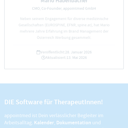
Mario Habenbacher
CMO, Co-Founder, appointmed GmbH
Neben seinem Engagement für diverse medizinische
Gesellschaften (EUROSPINE, EFNR, spine.at), hat Mario
mehrere Jahre Erfahrung im Brand Management der
Österreich Werbung gesammelt.
Veröffentlicht:
28. Januar 2026
Aktualisiert:
13. Mai 2026
DIE Software für TherapeutInnen!
appointmed ist Dein verlässlicher Begleiter im
Kalender
Dokumentation
Arbeitsalltag.
,
und