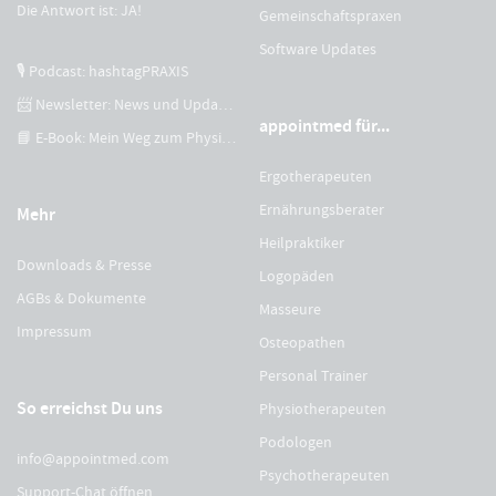
Die Antwort ist: JA!
Gemeinschaftspraxen
Software Updates
🎙 Podcast: hashtagPRAXIS
📨 Newsletter: News und Updates
appointmed für...
📘 E-Book: Mein Weg zum Physiotherapeuten
Ergotherapeuten
Ernährungsberater
Mehr
Heilpraktiker
Downloads & Presse
Logopäden
AGBs & Dokumente
Masseure
Impressum
Osteopathen
Personal Trainer
So erreichst Du uns
Physiotherapeuten
Podologen
info@appointmed.com
Psychotherapeuten
Support-Chat öffnen