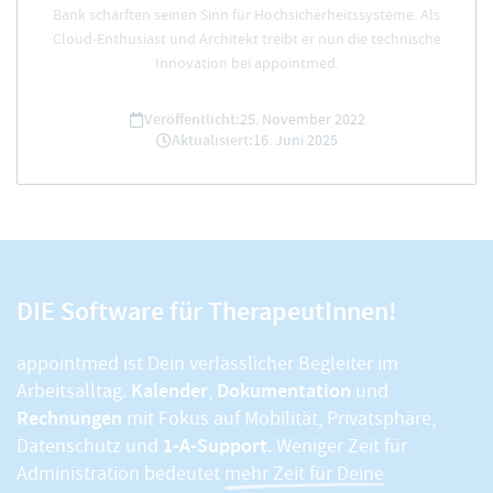
Bank schärften seinen Sinn für Hochsicherheitssysteme. Als
Cloud-Enthusiast und Architekt treibt er nun die technische
Innovation bei appointmed.
Veröffentlicht:
25. November 2022
Aktualisiert:
16. Juni 2025
DIE Software für TherapeutInnen!
appointmed ist Dein verlässlicher Begleiter im
Kalender
Dokumentation
Arbeitsalltag.
,
und
Rechnungen
mit Fokus auf Mobilität, Privatsphäre,
1-A-Support
Datenschutz und
. Weniger Zeit für
Administration bedeutet
mehr Zeit für Deine