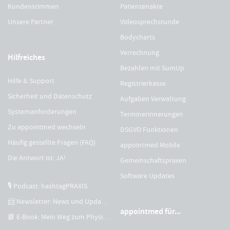
Kundenstimmen
Patientenakte
Unsere Partner
Videosprechstunde
Bodycharts
Verrechnung
Hilfreiches
Bezahlen mit SumUp
Hilfe & Support
Registrierkasse
Sicherheit und Datenschutz
Aufgaben Verwaltung
Systemanforderungen
Terminerinnerungen
Zu appointmed wechseln
DSGVO Funktionen
Häufig gestellte Fragen (FAQ)
appointmed Mobile
Die Antwort ist: JA!
Gemeinschaftspraxen
Software Updates
🎙 Podcast: hashtagPRAXIS
📨 Newsletter: News und Updates
appointmed für...
📘 E-Book: Mein Weg zum Physiotherapeuten