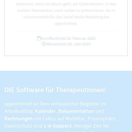
ankommt, wenn es darum geht, ein Unternehmen, in den
sozialen Netzwerken, nach außen zu präsentieren. Sie ist
verantwortlich für das Social Media Marketing bei
appointmed.
Veröffentlicht:
28. Februar 2025
Aktualisiert:
16. Juni 2025
DIE Software für TherapeutInnen!
appointmed ist Dein verlässlicher Begleiter im
Kalender
Dokumentation
Arbeitsalltag.
,
und
Rechnungen
mit Fokus auf Mobilität, Privatsphäre,
1-A-Support
Datenschutz und
. Weniger Zeit für