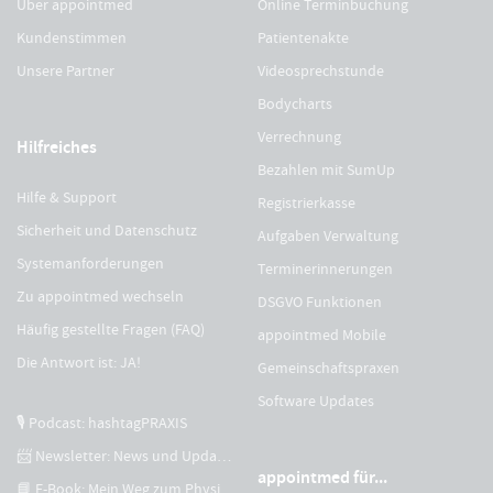
Über appointmed
Online Terminbuchung
Kundenstimmen
Patientenakte
Unsere Partner
Videosprechstunde
Bodycharts
Verrechnung
Hilfreiches
Bezahlen mit SumUp
Hilfe & Support
Registrierkasse
Sicherheit und Datenschutz
Aufgaben Verwaltung
Systemanforderungen
Terminerinnerungen
Zu appointmed wechseln
DSGVO Funktionen
Häufig gestellte Fragen (FAQ)
appointmed Mobile
Die Antwort ist: JA!
Gemeinschaftspraxen
Software Updates
🎙 Podcast: hashtagPRAXIS
📨 Newsletter: News und Updates
appointmed für...
📘 E-Book: Mein Weg zum Physiotherapeuten