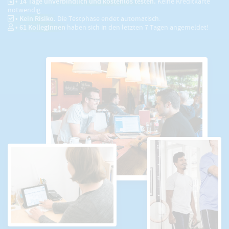
• 14 Tage unverbindlich und kostenlos testen.
Keine Kreditkarte
notwendig.
• Kein Risiko.
Die Testphase endet automatisch.
•
61
KollegInnen
haben sich in den letzten 7 Tagen angemeldet!