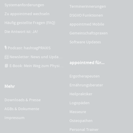
Systemanforderungen
Terminerinnerungen
Zu appointmed wechseln
DSGVO Funktionen
Häufig gestellte Fragen (FAQ)
appointmed Mobile
Die Antwort ist: JA!
Gemeinschaftspraxen
Software Updates
🎙 Podcast: hashtagPRAXIS
📨 Newsletter: News und Updates
appointmed für...
📘 E-Book: Mein Weg zum Physiotherapeuten
Ergotherapeuten
Ernährungsberater
Mehr
Heilpraktiker
Downloads & Presse
Logopäden
AGBs & Dokumente
Masseure
Impressum
Osteopathen
Personal Trainer