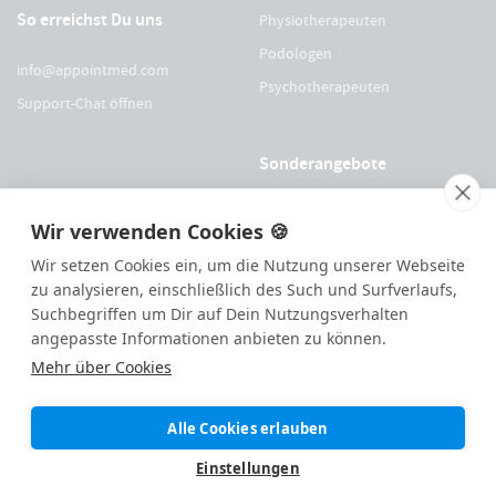
So erreichst Du uns
Physiotherapeuten
Podologen
info@appointmed.com
Psychotherapeuten
Support-Chat öffnen
Sonderangebote
Für Physio Austria Mitglieder
Wir verwenden Cookies 🍪
Für logopädieaustria Mitglieder
Wir setzen Cookies ein, um die Nutzung unserer Webseite
Für OEGO Mitglieder
zu analysieren, einschließlich des Such und Surfverlaufs,
Suchbegriffen um Dir auf Dein Nutzungsverhalten
Für VDOE Mitglieder
angepasste Informationen anbieten zu können.
Mehr über Cookies
144
Bewertungen auf ProvenExpert.com
Alle Cookies erlauben
Made with ❤️ remotely in
Eisen
|
appointmed GmbH
Einstellungen