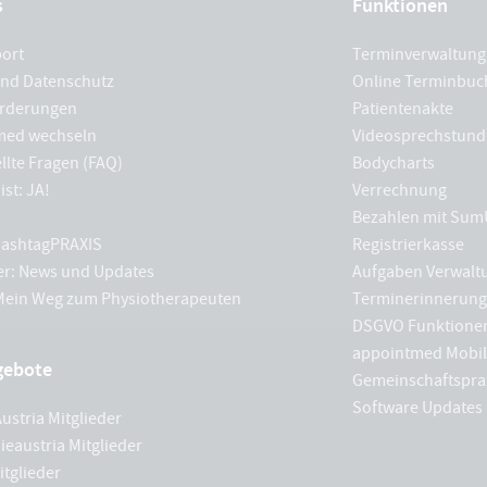
s
Funktionen
port
Terminverwaltung
und Datenschutz
Online Terminbu
rderungen
Patientenakte
med wechseln
Videosprechstund
llte Fragen (FAQ)
Bodycharts
ist: JA!
Verrechnung
Bezahlen mit Sum
 hashtagPRAXIS
Registrierkasse
er: News und Updates
Aufgaben Verwalt
 Mein Weg zum Physiotherapeuten
Terminerinnerun
DSGVO Funktione
appointmed Mobil
gebote
Gemeinschaftspra
Software Updates
ustria Mitglieder
ieaustria Mitglieder
tglieder