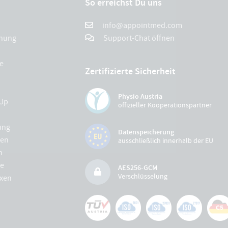
So erreichst Du uns
info@appointmed.com
chung
Support-Chat öffnen
e
Zertifizierte Sicherheit
Physio Austria
Up
offizieller Kooperationspartner
ung
Datenspeicherung
gen
ausschließlich innerhalb der EU
n
e
AES256-GCM
Verschlüsselung
xen