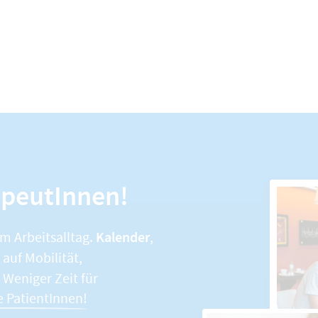
apeutInnen!
Kalender
im Arbeitsalltag.
,
auf Mobilität,
. Weniger Zeit für
e PatientInnen!