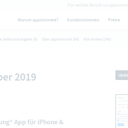
Für welche Berufe ist appointm
Warum appointmed?
Kundenstimmen
Preise
ie Selbstständigkeit
(8)
Über appointmed
(56)
Alle Artikel
(240)
ber 2019
Upda
ung“ App für iPhone &