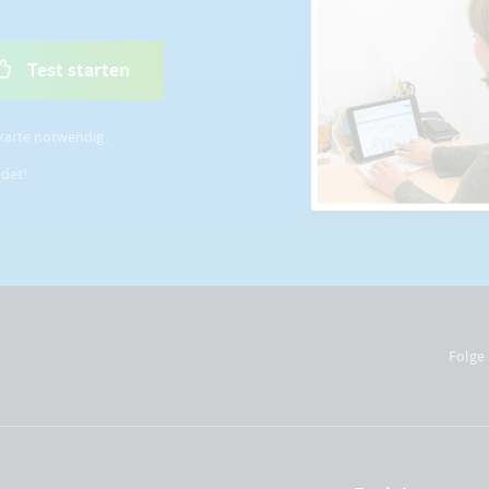
Test starten
karte notwendig.
ldet!
Folge 