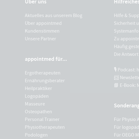
Über uns
Hilfreiche
Aktuelles aus unserem Blog
Hilfe & Sup
Über appointmed
Sicherheit 
Kundenstimmen
Systemanfo
Unsere Partner
Zu appoint
Häufig geste
Die Antwort 
appointmed für...
🎙 Podcast:
Ergotherapeuten
📨 Newslett
Ernährungsberater
📘 E-Book:
Heilpraktiker
Logopäden
Masseure
Sonderan
Osteopathen
Personal Trainer
Für Physio A
Physiotherapeuten
Für logopäd
Podologen
Für OEGO Mi