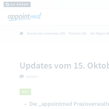
4.9 ⭐️⭐️⭐️⭐️⭐️
KundInnen Interviews
(55)
Podcast
(36)
Der Weg in d
Updates vom 15. Okto
Updates
NEU
Die „appointmed Praxisverwalt