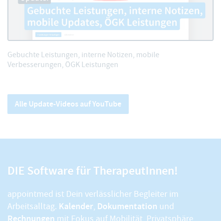
Gebuchte Leistungen, interne Notizen, mobile
Verbesserungen, ÖGK Leistungen
Alle Update-Videos auf YouTube
DIE Software für TherapeutInnen!
appointmed ist Dein verlässlicher Begleiter im
Kalender
Dokumentation
Arbeitsalltag.
,
und
Rechnungen
mit Fokus auf Mobilität, Privatsphäre,