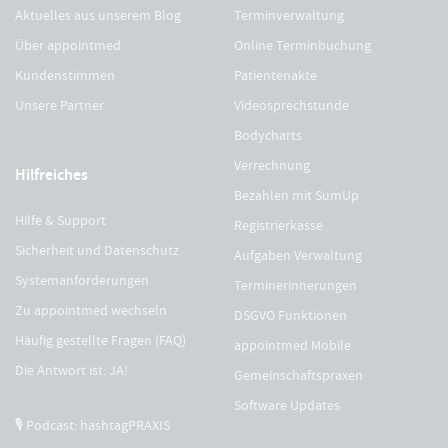
Aktuelles aus unserem Blog
Terminverwaltung
Über appointmed
Online Terminbuchung
Kundenstimmen
Patientenakte
Unsere Partner
Videosprechstunde
Bodycharts
Verrechnung
Hilfreiches
Bezahlen mit SumUp
Hilfe & Support
Registrierkasse
Sicherheit und Datenschutz
Aufgaben Verwaltung
Systemanforderungen
Terminerinnerungen
Zu appointmed wechseln
DSGVO Funktionen
Häufig gestellte Fragen (FAQ)
appointmed Mobile
Die Antwort ist: JA!
Gemeinschaftspraxen
Software Updates
🎙 Podcast: hashtagPRAXIS