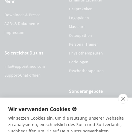
Mehr
Heilpraktiker
Downloads & Presse
Logopäden
AGBs & Dokumente
Masseure
Impressum
Osteopathen
Personal Trainer
So erreichst Du uns
Physiotherapeuten
Podologen
info@appointmed.com
Psychotherapeuten
Support-Chat öffnen
Sonderangebote
Für Physio Austria Mitglieder
Wir verwenden Cookies 🍪
Für logopädieaustria Mitglieder
Wir setzen Cookies ein, um die Nutzung unserer Webseite
Für OEGO Mitglieder
zu analysieren, einschließlich des Such und Surfverlaufs,
Suchbegriffen um Dir auf Dein Nutzungsverhalten
Für VDOE Mitglieder