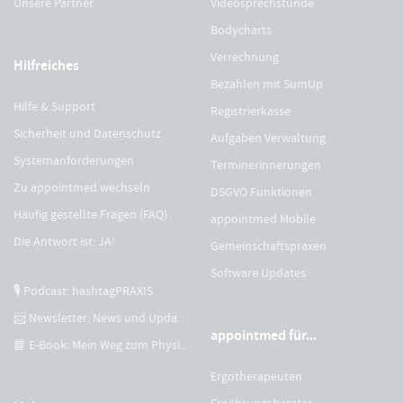
Unsere Partner
Videosprechstunde
Bodycharts
Verrechnung
Hilfreiches
Bezahlen mit SumUp
Hilfe & Support
Registrierkasse
Sicherheit und Datenschutz
Aufgaben Verwaltung
Systemanforderungen
Terminerinnerungen
Zu appointmed wechseln
DSGVO Funktionen
Häufig gestellte Fragen (FAQ)
appointmed Mobile
Die Antwort ist: JA!
Gemeinschaftspraxen
Software Updates
🎙 Podcast: hashtagPRAXIS
📨 Newsletter: News und Updates
appointmed für...
📘 E-Book: Mein Weg zum Physiotherapeuten
Ergotherapeuten
Ernährungsberater