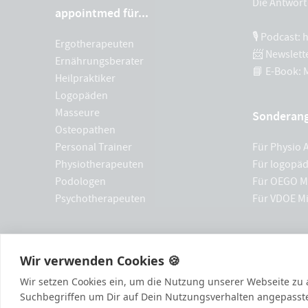
Die Antwort 
appointmed für...
🎙 Podcast:
Ergotherapeuten
📨 Newslett
Ernährungsberater
📘 E-Book:
Heilpraktiker
Logopäden
Masseure
Sonderan
Osteopathen
Personal Trainer
Für Physio A
Physiotherapeuten
Für logopäd
Podologen
Für OEGO Mi
Psychotherapeuten
Für VDOE Mi
Wir verwenden Cookies 🍪
Wir setzen Cookies ein, um die Nutzung unserer Webseite zu a
Suchbegriffen um Dir auf Dein Nutzungsverhalten angepasst
144
Bewertungen auf ProvenExpert.com