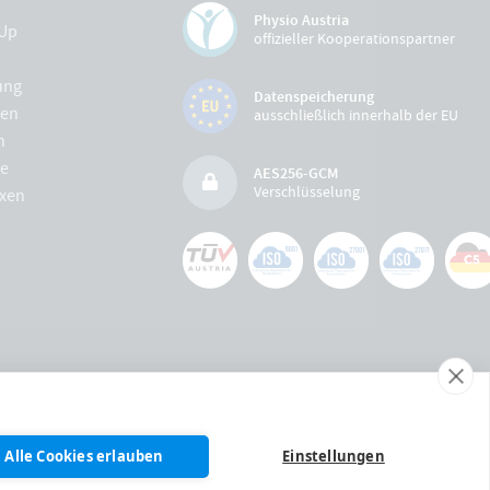
Physio Austria
Up
offizieller Kooperationspartner
ung
Datenspeicherung
gen
ausschließlich innerhalb der EU
n
e
AES256-GCM
Verschlüsselung
xen
Alle Cookies erlauben
Einstellungen
Downloads & Presse
AGBs & Dokumente
Impressum