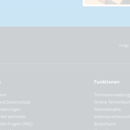
Folge 
s
Funktionen
port
Terminverwaltung
und Datenschutz
Online Terminbu
rderungen
Patientenakte
med wechseln
Videosprechstund
llte Fragen (FAQ)
Bodycharts