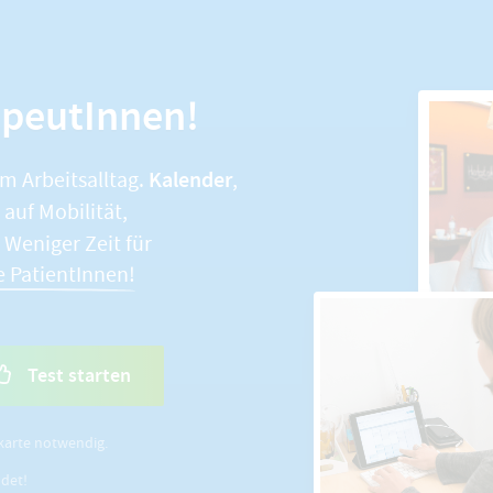
apeutInnen!
Kalender
im Arbeitsalltag.
,
auf Mobilität,
. Weniger Zeit für
e PatientInnen!
Test starten
karte notwendig.
ldet!