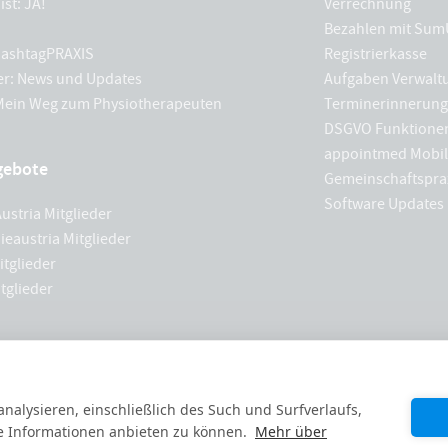
ist: JA!
Verrechnung
Bezahlen mit Sum
 hashtagPRAXIS
Registrierkasse
er: News und Updates
Aufgaben Verwalt
 Mein Weg zum Physiotherapeuten
Terminerinnerun
DSGVO Funktione
appointmed Mobil
gebote
Gemeinschaftspra
Software Updates
ustria Mitglieder
ieaustria Mitglieder
tglieder
tglieder
nalysieren, einschließlich des Such und Surfverlaufs,
e Informationen anbieten zu können.
Mehr über
Made with ❤️ remotely in
S
|