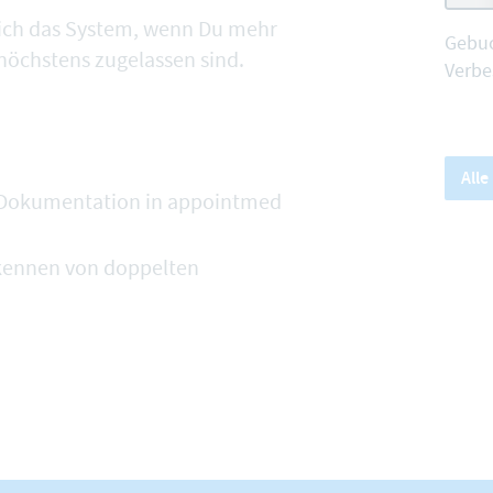
ich das System, wenn Du mehr
Gebuc
höchstens zugelassen sind.
Verbe
All
er Dokumentation in appointmed
kennen von doppelten