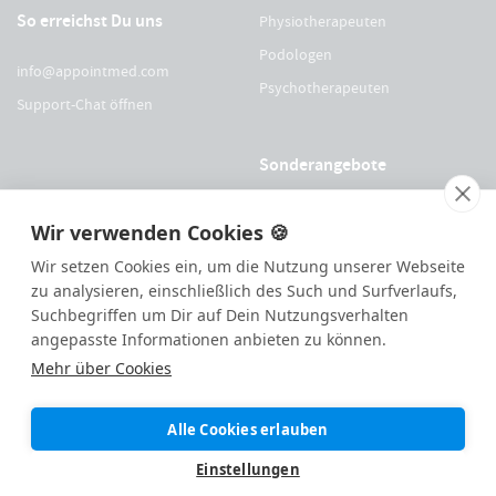
So erreichst Du uns
Physiotherapeuten
Podologen
info@appointmed.com
Psychotherapeuten
Support-Chat öffnen
Sonderangebote
Für Physio Austria Mitglieder
Wir verwenden Cookies 🍪
Für logopädieaustria Mitglieder
Wir setzen Cookies ein, um die Nutzung unserer Webseite
Für OEGO Mitglieder
zu analysieren, einschließlich des Such und Surfverlaufs,
Für VDOE Mitglieder
Suchbegriffen um Dir auf Dein Nutzungsverhalten
angepasste Informationen anbieten zu können.
Mehr über Cookies
144
Bewertungen auf ProvenExpert.com
Alle Cookies erlauben
Made with ❤️ remotely in
St. Pölten
|
appointmed GmbH
Einstellungen