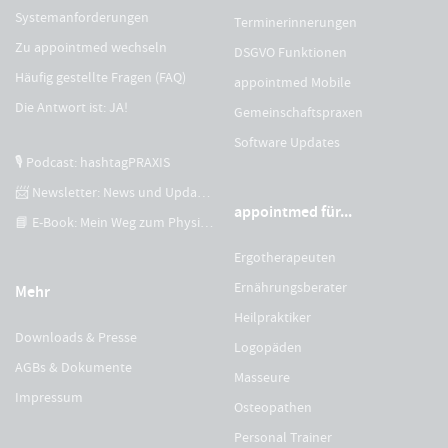
Systemanforderungen
Terminerinnerungen
Zu appointmed wechseln
DSGVO Funktionen
Häufig gestellte Fragen (FAQ)
appointmed Mobile
Die Antwort ist: JA!
Gemeinschaftspraxen
Software Updates
🎙 Podcast: hashtagPRAXIS
📨 Newsletter: News und Updates
appointmed für...
📘 E-Book: Mein Weg zum Physiotherapeuten
Ergotherapeuten
Ernährungsberater
Mehr
Heilpraktiker
Downloads & Presse
Logopäden
AGBs & Dokumente
Masseure
Impressum
Osteopathen
Personal Trainer