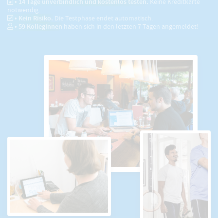
• 14 Tage unverbindlich und kostenlos testen.
Keine Kreditkarte
notwendig.
• Kein Risiko.
Die Testphase endet automatisch.
•
59
KollegInnen
haben sich in den letzten 7 Tagen angemeldet!