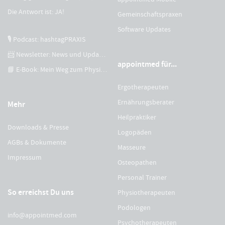
Die Antwort ist: JA!
Gemeinschaftspraxen
Software Updates
🎙 Podcast: hashtagPRAXIS
📨 Newsletter: News und Updates
appointmed für...
📘 E-Book: Mein Weg zum Physiotherapeuten
Ergotherapeuten
Ernährungsberater
Mehr
Heilpraktiker
Downloads & Presse
Logopäden
AGBs & Dokumente
Masseure
Impressum
Osteopathen
Personal Trainer
So erreichst Du uns
Physiotherapeuten
Podologen
info@appointmed.com
Psychotherapeuten