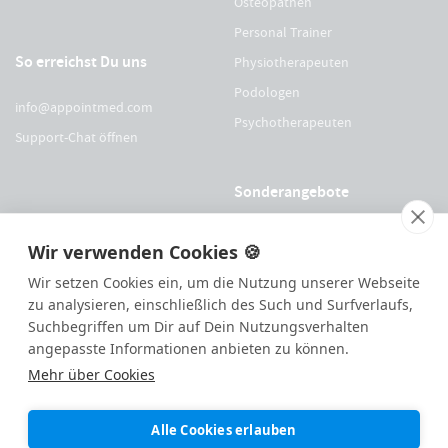
Osteopathen
Personal Trainer
So erreichst Du uns
Physiotherapeuten
Podologen
info@appointmed.com
Psychotherapeuten
Support-Chat öffnen
Sonderangebote
Für Physio Austria Mitglieder
Wir verwenden Cookies 🍪
Für logopädieaustria Mitglieder
Wir setzen Cookies ein, um die Nutzung unserer Webseite
Für OEGO Mitglieder
zu analysieren, einschließlich des Such und Surfverlaufs,
Suchbegriffen um Dir auf Dein Nutzungsverhalten
Für VDOE Mitglieder
angepasste Informationen anbieten zu können.
Mehr über Cookies
144
Bewertungen auf ProvenExpert.com
Alle Cookies erlauben
Made with ❤️ remotely in
Eisenstadt
|