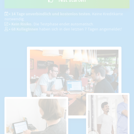
• 14 Tage unverbindlich und kostenlos testen.
Keine Kreditkarte
notwendig.
• Kein Risiko.
Die Testphase endet automatisch.
•
68
KollegInnen
haben sich in den letzten 7 Tagen angemeldet!