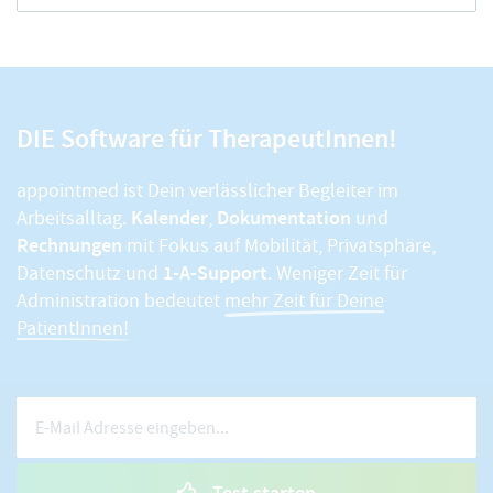
DIE Software für TherapeutInnen!
appointmed ist Dein verlässlicher Begleiter im
Kalender
Dokumentation
Arbeitsalltag.
,
und
Rechnungen
mit Fokus auf Mobilität, Privatsphäre,
1-A-Support
Datenschutz und
. Weniger Zeit für
Administration bedeutet
mehr Zeit für Deine
PatientInnen!
Test starten