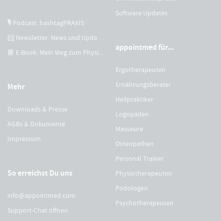
Software Updates
🎙 Podcast: hashtagPRAXIS
📨 Newsletter: News und Updates
appointmed für...
📘 E-Book: Mein Weg zum Physiotherapeuten
Ergotherapeuten
Ernährungsberater
Mehr
Heilpraktiker
Downloads & Presse
Logopäden
AGBs & Dokumente
Masseure
Impressum
Osteopathen
Personal Trainer
So erreichst Du uns
Physiotherapeuten
Podologen
info@appointmed.com
Psychotherapeuten
Support-Chat öffnen