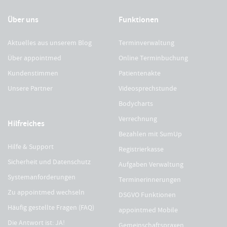
Über uns
Funktionen
Aktuelles aus unserem Blog
Terminverwaltung
Über appointmed
Online Terminbuchung
Kundenstimmen
Patientenakte
Unsere Partner
Videosprechstunde
Bodycharts
Verrechnung
Hilfreiches
Bezahlen mit SumUp
Hilfe & Support
Registrierkasse
Sicherheit und Datenschutz
Aufgaben Verwaltung
Systemanforderungen
Terminerinnerungen
Zu appointmed wechseln
DSGVO Funktionen
Häufig gestellte Fragen (FAQ)
appointmed Mobile
Die Antwort ist: JA!
Gemeinschaftspraxen