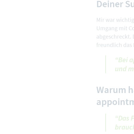
Deiner S
Mir war wichti
Umgang mit Co
abgeschreckt. 
freundlich das
“Bei a
und m
Warum ha
appointm
“Das 
brauch