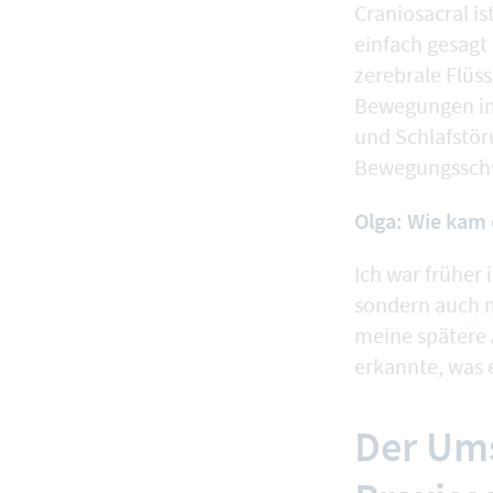
Craniosacral is
einfach gesagt
zerebrale Flüss
Bewegungen im 
und Schlafstör
Bewegungsschw
Olga: Wie kam 
Ich war früher 
sondern auch m
meine spätere 
erkannte, was 
Der Ums