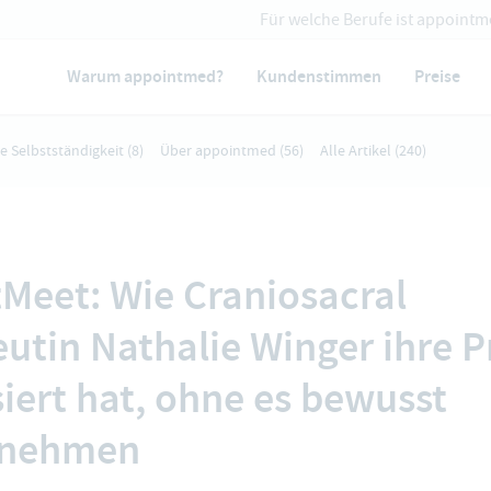
Für welche Berufe ist appointm
Warum appointmed?
Kundenstimmen
Preise
ie Selbstständigkeit
(8)
Über appointmed
(56)
Alle Artikel
(240)
Meet: Wie Craniosacral
utin Nathalie Winger ihre P
siert hat, ohne es bewusst
unehmen