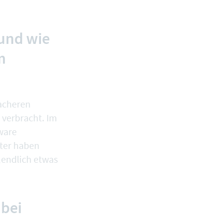
 und wie
m
facheren
 verbracht. Im
ware
ter haben
„endlich etwas
 bei