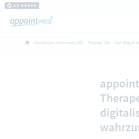
4.9 ⭐️⭐️⭐️⭐️⭐️
KundInnen Interviews
(55)
Podcast
(36)
Der Weg in d
appoint
Therape
digitali
wahrz