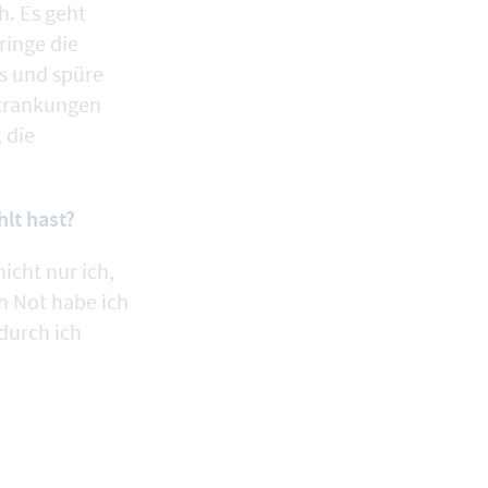
h. Es geht
ringe die
ss und spüre
rkrankungen
 die
lt hast?
icht nur ich,
n Not habe ich
durch ich