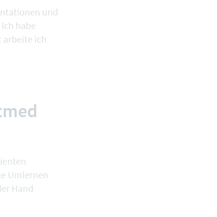
entationen und
 Ich habe
 arbeite ich
ntmed
tienten
ale Umlernen
 der Hand