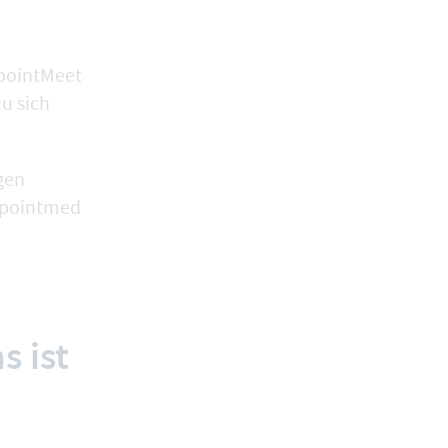
ppointMeet
u sich
gen
appointmed
s ist