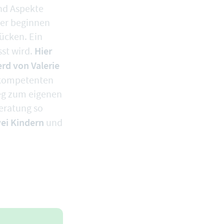
nd Aspekte
der beginnen
ücken. Ein
Hier
sst wird.
rd von Valerie
m kompetenten
Weg zum eigenen
beratung so
wei Kindern
und