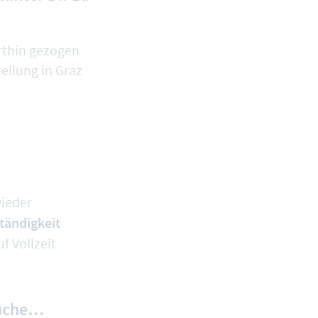
orthin gezogen
ellung in Graz
wieder
tändigkeit
f Vollzeit
rüche…