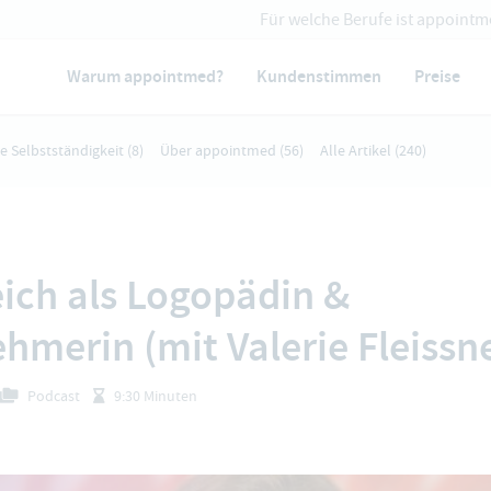
Für welche Berufe ist appointm
Warum appointmed?
Kundenstimmen
Preise
ie Selbstständigkeit
(8)
Über appointmed
(56)
Alle Artikel
(240)
eich als Logopädin &
hmerin (mit Valerie Fleissn
Podcast
9:30 Minuten