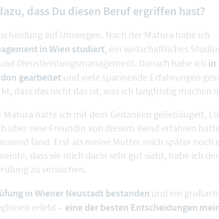
azu, dass Du diesen Beruf ergriffen hast?
tscheidung auf Umwegen. Nach der Matura habe ich
gement in Wien studiert
, ein wirtschaftliches Stud
in
 und Dienstleistungsmanagement. Danach habe ich
don gearbeitet
und viele spannende Erfahrungen ge
t, dass das nicht das ist, was ich langfristig machen
 Matura hatte ich mit dem Gedanken geliebäugelt, L
ich über eine Freundin von diesem Beruf erfahren hatt
spannend fand. Erst als meine Mutter mich später noch
inte, dass sie mich darin sehr gut sieht, habe ich de
rüfung zu versuchen.
üfung in Wiener Neustadt bestanden
und ein großart
eine der besten Entscheidungen mei
egInnen erlebt –