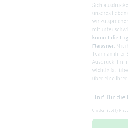
Sich ausdrücke
unseres Lebens
wir zu spreche
mitunter schwi
kommt die Logo
Fleissner
. Mit
Team an ihrer 
Ausdruck. Im I
wichtig ist, üb
über eine ihre
Hör' Dir die
Um den Spotify Player