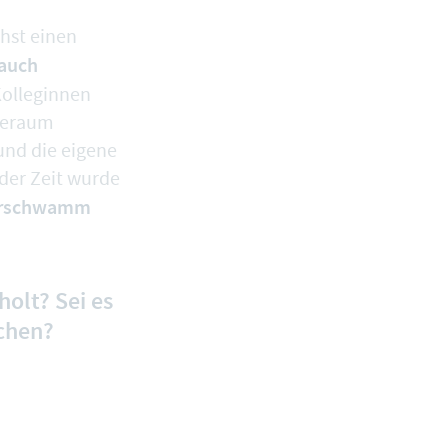
chst einen
 auch
Kolleginnen
ieraum
und die eigene
 der Zeit wurde
verschwamm
olt? Sei es
chen?