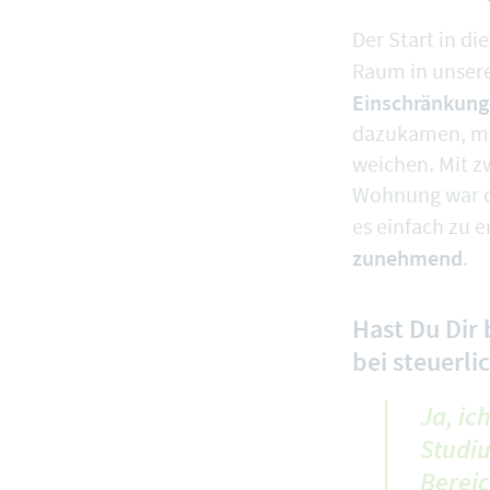
Der Start in di
Raum in unsere
Einschränkunge
dazukamen, mu
weichen. Mit z
Wohnung war da
es einfach zu 
zunehmend
.
Hast Du Dir 
bei steuerl
Ja, ic
Studi
Berei