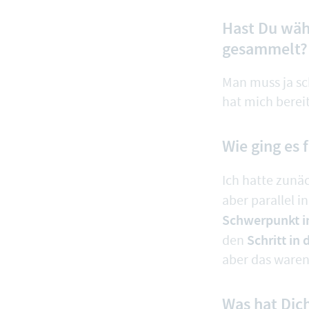
Hast Du wäh
gesammelt?
Man muss ja sc
hat mich berei
Wie ging es 
Ich hatte zunä
aber parallel i
Schwerpunkt i
Schritt in 
den
aber das ware
Was hat Dich