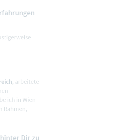
Erfahrungen
ustigerweise
reich
, arbeitete
inen
be ich in Wien
en Rahmen,
hinter Dir zu