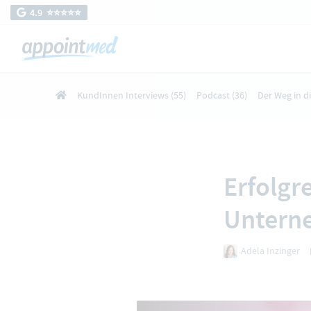
4.9 ⭐️⭐️⭐️⭐️⭐️
KundInnen Interviews
(55)
Podcast
(36)
Der Weg in d
Erfolgr
Unterne
Adela Inzinger