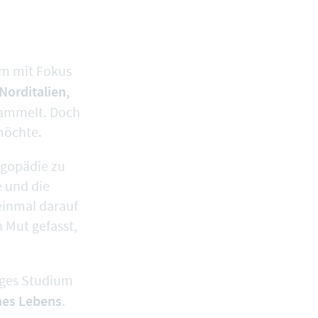
ium mit Fokus
 Norditalien,
sammelt. Doch
 möchte.
ogopädie zu
e und die
 einmal darauf
n Mut gefasst,
iges Studium
nes Lebens
.